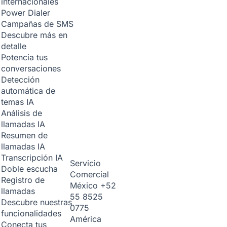
internacionales
Power Dialer
Campañas de SMS
Descubre más en
detalle
Potencia tus
conversaciones
Detección
automática de
temas
IA
Análisis de
llamadas
IA
Resumen de
llamadas
IA
Transcripción
IA
Servicio
Doble escucha
Comercial
Registro de
México
+52
llamadas
55 8525
Descubre nuestras
0775
funcionalidades
América
Conecta tus