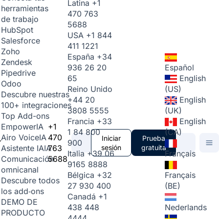
Latina
+1
herramientas
470 763
de trabajo
5688
HubSpot
USA
+1 844
Salesforce
411 1221
Zoho
España
+34
Zendesk
936 26 20
Español
Pipedrive
65
English
Odoo
Reino Unido
(US)
Descubre nuestras
+44 20
English
100+ integraciones
3808 5555
(UK)
Top Add-ons
Francia
+33
English
+1
Empower
IA
1 84 800
(CA)
470
Airo Voice
IA
Iniciar
Prueba
900
763
sesión
gratuita
Asistente IA
IA
Italia
+39 06
Français
5688
Comunicación
9165 8888
omnicanal
Bélgica
+32
Français
Descubre todos
27 930 400
(BE)
los add‑ons
Canadá
+1
DEMO DE
438 448
Nederlands
PRODUCTO
4444