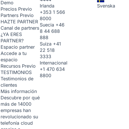
Demo
Irlanda
Svenska
Precios
Previo
+353 1 566
Partners
Previo
8000
HAZTE PARTNER
Suecia
+46
Canal de partners
8 44 688
¿YA ERES
888
PARTNER?
Suiza
+41
Espacio partner
22 518
Accede a tu
3333
espacio
Internacional
Recursos
Previo
+1 470 634
TESTIMONIOS
8800
Testimonios de
clientes
Más información
Descubre por qué
más de 14000
empresas han
revolucionado su
telefonía cloud