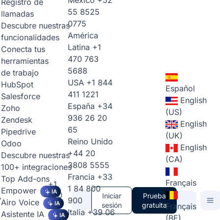
México
+52
Registro de
55 8525
llamadas
0775
Descubre nuestras
América
funcionalidades
Latina
+1
Conecta tus
470 763
herramientas
5688
de trabajo
USA
+1 844
HubSpot
Español
411 1221
Salesforce
English
España
+34
Zoho
(US)
936 26 20
Zendesk
English
65
Pipedrive
(UK)
Reino Unido
Odoo
English
+44 20
Descubre nuestras
(CA)
3808 5555
100+ integraciones
Francia
+33
Top Add-ons
Français
+1
1 84 800
Empower
IA
470
Iniciar
Prueba
900
Airo Voice
IA
763
sesión
gratuita
Français
Italia
+39 06
Asistente IA
5688
IA
(BE)