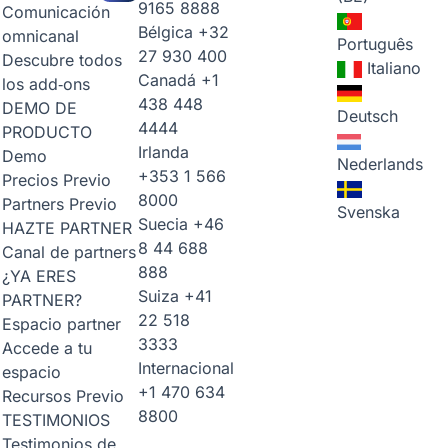
9165 8888
Comunicación
Bélgica
+32
omnicanal
Português
27 930 400
Descubre todos
Italiano
Canadá
+1
los add‑ons
438 448
DEMO DE
Deutsch
4444
PRODUCTO
Irlanda
Demo
Nederlands
+353 1 566
Precios
Previo
8000
Partners
Previo
Svenska
Suecia
+46
HAZTE PARTNER
8 44 688
Canal de partners
888
¿YA ERES
Suiza
+41
PARTNER?
22 518
Espacio partner
3333
Accede a tu
Internacional
espacio
+1 470 634
Recursos
Previo
8800
TESTIMONIOS
Testimonios de