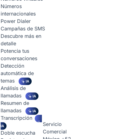
Números
internacionales
Power Dialer
Campañas de SMS
Descubre más en
detalle
Potencia tus
conversaciones
Detección
automática de
temas
IA
Análisis de
llamadas
IA
Resumen de
llamadas
IA
Transcripción
Servicio
IA
Comercial
Doble escucha