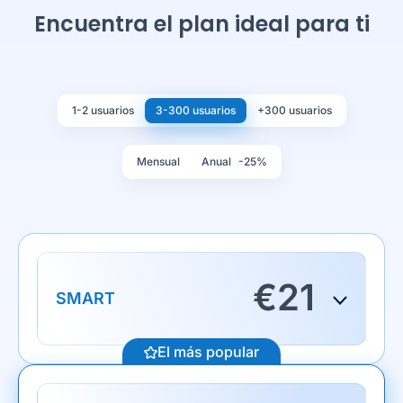
Encuentra el plan ideal para ti
1-2 usuarios
3-300 usuarios
+300 usuarios
Mensual
Anual
-25%
€
21
SMART
El más popular