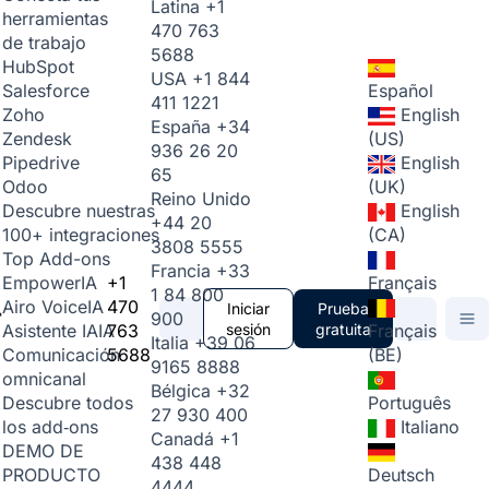
Latina
+1
herramientas
470 763
de trabajo
5688
HubSpot
USA
+1 844
Español
Salesforce
411 1221
English
Zoho
España
+34
(US)
Zendesk
936 26 20
English
Pipedrive
65
(UK)
Odoo
Reino Unido
English
Descubre nuestras
+44 20
(CA)
100+ integraciones
3808 5555
Top Add-ons
Francia
+33
+1
Français
Empower
IA
1 84 800
470
Airo Voice
IA
Iniciar
Prueba
900
763
sesión
gratuita
Français
Asistente IA
IA
Italia
+39 06
5688
(BE)
Comunicación
9165 8888
omnicanal
Bélgica
+32
Português
Descubre todos
27 930 400
Italiano
los add‑ons
Canadá
+1
DEMO DE
438 448
Deutsch
PRODUCTO
4444