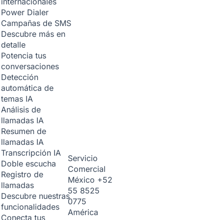
internacionales
Power Dialer
Campañas de SMS
Descubre más en
detalle
Potencia tus
conversaciones
Detección
automática de
temas
IA
Análisis de
llamadas
IA
Resumen de
llamadas
IA
Transcripción
IA
Servicio
Doble escucha
Comercial
Registro de
México
+52
llamadas
55 8525
Descubre nuestras
0775
funcionalidades
América
Conecta tus