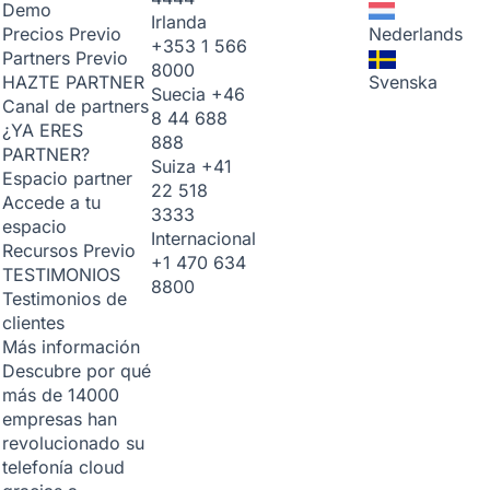
Demo
Irlanda
Nederlands
Precios
Previo
+353 1 566
Partners
Previo
8000
Svenska
HAZTE PARTNER
Suecia
+46
Canal de partners
8 44 688
¿YA ERES
888
PARTNER?
Suiza
+41
Espacio partner
22 518
Accede a tu
3333
espacio
Internacional
Recursos
Previo
+1 470 634
TESTIMONIOS
8800
Testimonios de
clientes
Más información
Descubre por qué
más de 14000
empresas han
revolucionado su
telefonía cloud