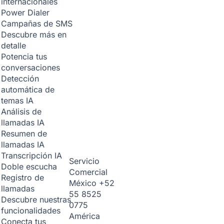
internacionales
Power Dialer
Campañas de SMS
Descubre más en
detalle
Potencia tus
conversaciones
Detección
automática de
temas
IA
Análisis de
llamadas
IA
Resumen de
llamadas
IA
Transcripción
IA
Servicio
Doble escucha
Comercial
Registro de
México
+52
llamadas
55 8525
Descubre nuestras
0775
funcionalidades
América
Conecta tus