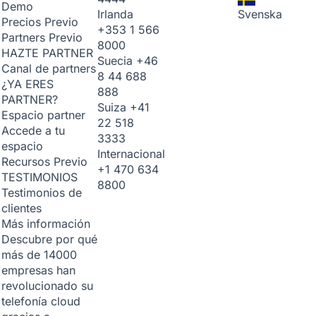
Demo
Irlanda
Svenska
Precios
Previo
+353 1 566
Partners
Previo
8000
HAZTE PARTNER
Suecia
+46
Canal de partners
8 44 688
¿YA ERES
888
PARTNER?
Suiza
+41
Espacio partner
22 518
Accede a tu
3333
espacio
Internacional
Recursos
Previo
+1 470 634
TESTIMONIOS
8800
Testimonios de
clientes
Más información
Descubre por qué
más de 14000
empresas han
revolucionado su
telefonía cloud