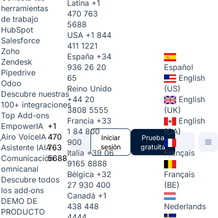
Latina
+1
herramientas
470 763
de trabajo
5688
HubSpot
USA
+1 844
Salesforce
411 1221
Zoho
España
+34
Zendesk
936 26 20
Español
Pipedrive
65
English
Odoo
Reino Unido
(US)
Descubre nuestras
+44 20
English
100+ integraciones
3808 5555
(UK)
Top Add-ons
Francia
+33
English
+1
Empower
IA
1 84 800
(CA)
470
Airo Voice
IA
Iniciar
Prueba
900
763
sesión
gratuita
Asistente IA
IA
Italia
+39 06
Français
5688
Comunicación
9165 8888
omnicanal
Bélgica
+32
Français
Descubre todos
27 930 400
(BE)
los add‑ons
Canadá
+1
DEMO DE
438 448
Nederlands
PRODUCTO
4444