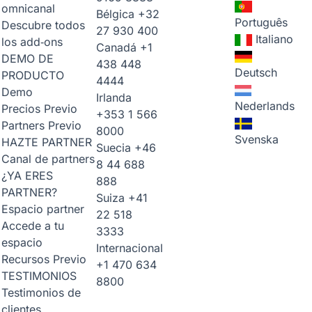
omnicanal
Bélgica
+32
Português
Descubre todos
27 930 400
Italiano
los add‑ons
Canadá
+1
DEMO DE
438 448
Deutsch
PRODUCTO
4444
Demo
Irlanda
Nederlands
Precios
Previo
+353 1 566
Partners
Previo
8000
Svenska
HAZTE PARTNER
Suecia
+46
Canal de partners
8 44 688
¿YA ERES
888
PARTNER?
Suiza
+41
Espacio partner
22 518
Accede a tu
3333
espacio
Internacional
Recursos
Previo
+1 470 634
TESTIMONIOS
8800
Testimonios de
clientes