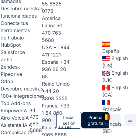
llamadas
55 8525
Descubre nuestras
0775
funcionalidades
América
Conecta tus
Latina
+1
herramientas
470 763
de trabajo
5688
HubSpot
USA
+1 844
Español
Salesforce
411 1221
English
Zoho
España
+34
(US)
Zendesk
936 26 20
English
Pipedrive
65
(UK)
Odoo
Reino Unido
English
Descubre nuestras
+44 20
(CA)
100+ integraciones
3808 5555
Top Add-ons
Francia
+33
Français
+1
Empower
IA
1 84 800
470
Airo Voice
IA
Iniciar
Prueba
900
763
sesión
gratuita
Français
Asistente IA
IA
Italia
+39 06
5688
(BE)
Comunicación
9165 8888