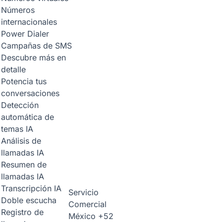
Números
internacionales
Power Dialer
Campañas de SMS
Descubre más en
detalle
Potencia tus
conversaciones
Detección
automática de
temas
IA
Análisis de
llamadas
IA
Resumen de
llamadas
IA
Transcripción
IA
Servicio
Doble escucha
Comercial
Registro de
México
+52