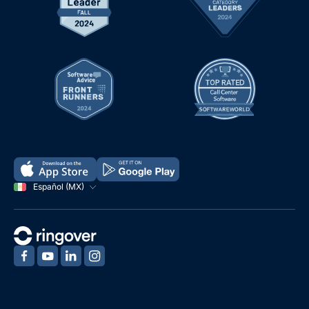
Español (MX)
‍
‍
‍
‍