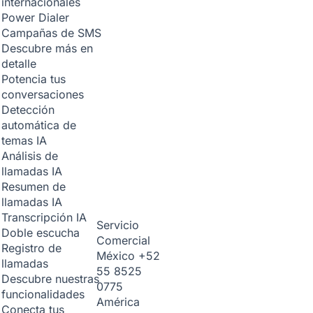
internacionales
Power Dialer
Campañas de SMS
Descubre más en
detalle
Potencia tus
conversaciones
Detección
automática de
temas
IA
Análisis de
llamadas
IA
Resumen de
llamadas
IA
Transcripción
IA
Servicio
Doble escucha
Comercial
Registro de
México
+52
llamadas
55 8525
Descubre nuestras
0775
funcionalidades
América
Conecta tus