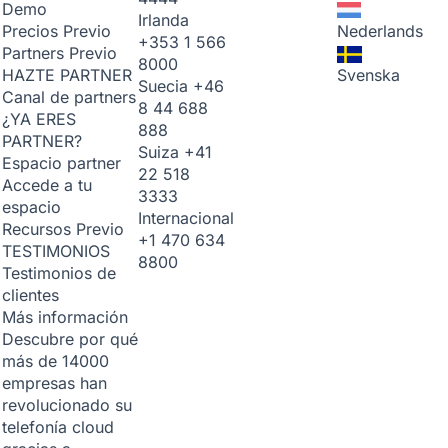
Demo
Irlanda
Nederlands
Precios
Previo
+353 1 566
Partners
Previo
8000
Svenska
HAZTE PARTNER
Suecia
+46
Canal de partners
8 44 688
¿YA ERES
888
PARTNER?
Suiza
+41
Espacio partner
22 518
Accede a tu
3333
espacio
Internacional
Recursos
Previo
+1 470 634
TESTIMONIOS
8800
Testimonios de
clientes
Más información
Descubre por qué
más de 14000
empresas han
revolucionado su
telefonía cloud