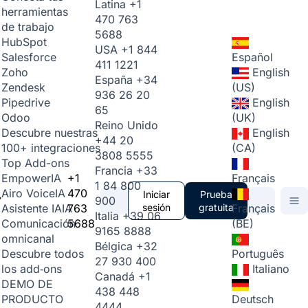
Latina
+1
herramientas
470 763
de trabajo
5688
HubSpot
USA
+1 844
Español
Salesforce
411 1221
English
Zoho
España
+34
(US)
Zendesk
936 26 20
English
Pipedrive
65
(UK)
Odoo
Reino Unido
English
Descubre nuestras
+44 20
(CA)
100+ integraciones
3808 5555
Top Add-ons
Francia
+33
+1
Français
Empower
IA
1 84 800
470
Airo Voice
IA
Iniciar
Prueba
900
763
sesión
gratuita
Français
Asistente IA
IA
Italia
+39 06
5688
(BE)
Comunicación
9165 8888
omnicanal
Bélgica
+32
Português
Descubre todos
27 930 400
Italiano
los add‑ons
Canadá
+1
DEMO DE
438 448
Deutsch
PRODUCTO
4444