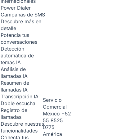
internacionales
Power Dialer
Campañas de SMS
Descubre más en
detalle
Potencia tus
conversaciones
Detección
automática de
temas
IA
Análisis de
llamadas
IA
Resumen de
llamadas
IA
Transcripción
IA
Servicio
Doble escucha
Comercial
Registro de
México
+52
llamadas
55 8525
Descubre nuestras
0775
funcionalidades
América
Conecta tus