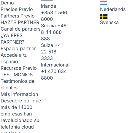
Demo
Irlanda
Nederlands
Precios
Previo
+353 1 566
Partners
Previo
8000
Svenska
HAZTE PARTNER
Suecia
+46
Canal de partners
8 44 688
¿YA ERES
888
PARTNER?
Suiza
+41
Espacio partner
22 518
Accede a tu
3333
espacio
Internacional
Recursos
Previo
+1 470 634
TESTIMONIOS
8800
Testimonios de
clientes
Más información
Descubre por qué
más de 14000
empresas han
revolucionado su
telefonía cloud