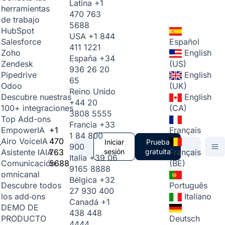
Latina
+1
herramientas
470 763
de trabajo
5688
HubSpot
USA
+1 844
Español
Salesforce
411 1221
English
Zoho
España
+34
(US)
Zendesk
936 26 20
English
Pipedrive
65
(UK)
Odoo
Reino Unido
English
Descubre nuestras
+44 20
(CA)
100+ integraciones
3808 5555
Top Add-ons
Francia
+33
+1
Français
Empower
IA
1 84 800
470
Airo Voice
IA
Iniciar
Prueba
900
763
sesión
gratuita
Français
Asistente IA
IA
Italia
+39 06
5688
(BE)
Comunicación
9165 8888
omnicanal
Bélgica
+32
Português
Descubre todos
27 930 400
Italiano
los add‑ons
Canadá
+1
DEMO DE
438 448
Deutsch
PRODUCTO
4444