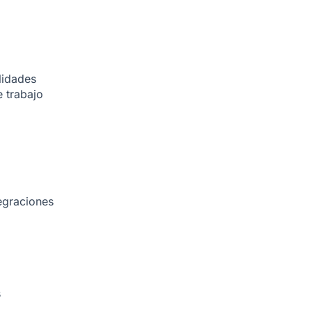
lidades
 trabajo
egraciones
s