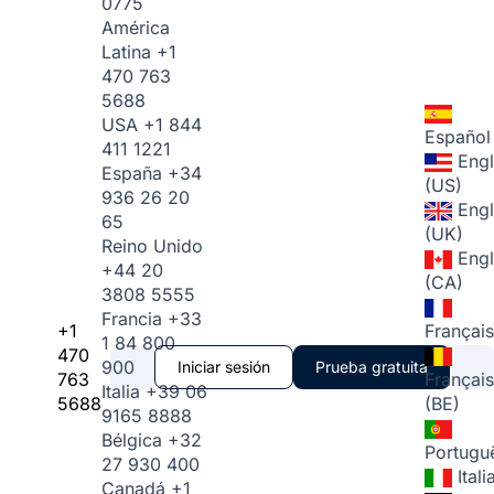
0775
América
Latina
+1
470 763
5688
USA
+1 844
Español
411 1221
Engl
España
+34
(US)
936 26 20
Engl
65
(UK)
Reino Unido
Engl
+44 20
(CA)
3808 5555
Francia
+33
+1
Français
1 84 800
470
900
Iniciar sesión
Prueba gratuita
763
Français
Italia
+39 06
5688
(BE)
9165 8888
Bélgica
+32
Portugu
27 930 400
Ital
Canadá
+1