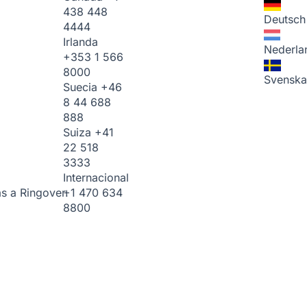
438 448
Deutsch
4444
Irlanda
Nederla
+353 1 566
8000
Svenska
Suecia
+46
8 44 688
888
Suiza
+41
22 518
3333
Internacional
+1 470 634
s a Ringover.
8800