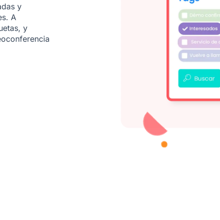
adas y
es. A
uetas, y
eoconferencia