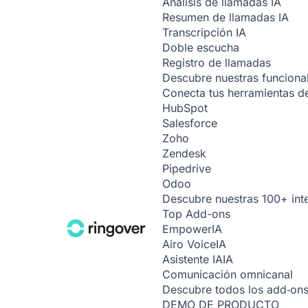
Análisis de llamadas
IA
Resumen de llamadas
IA
Transcripción
IA
Doble escucha
Registro de llamadas
Descubre nuestras funciona
Conecta tus herramientas de
HubSpot
Salesforce
Zoho
Zendesk
Pipedrive
Odoo
Descubre nuestras 100+ int
Top Add-ons
Empower
IA
Airo Voice
IA
Asistente IA
IA
Comunicación omnicanal
Descubre todos los add‑on
DEMO DE PRODUCTO