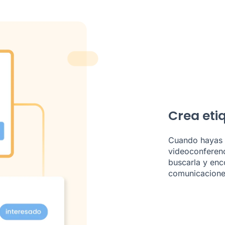
Crea etiq
Cuando hayas a
videoconferenc
buscarla y enco
comunicacione