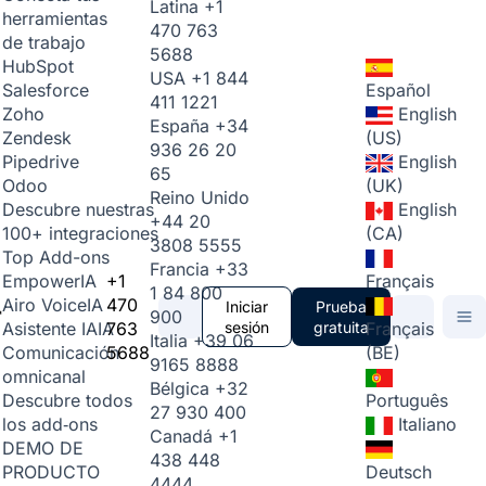
Latina
+1
herramientas
470 763
de trabajo
5688
HubSpot
USA
+1 844
Español
Salesforce
411 1221
English
Zoho
España
+34
(US)
Zendesk
936 26 20
English
Pipedrive
65
(UK)
Odoo
Reino Unido
English
Descubre nuestras
+44 20
(CA)
100+ integraciones
3808 5555
Top Add-ons
Francia
+33
+1
Français
Empower
IA
1 84 800
470
Airo Voice
IA
Iniciar
Prueba
900
763
sesión
gratuita
Français
Asistente IA
IA
Italia
+39 06
5688
(BE)
Comunicación
9165 8888
omnicanal
Bélgica
+32
Português
Descubre todos
27 930 400
Italiano
los add‑ons
Canadá
+1
DEMO DE
438 448
Deutsch
PRODUCTO
4444