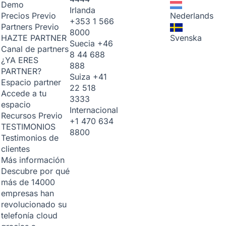
Demo
Irlanda
Nederlands
Precios
Previo
+353 1 566
Partners
Previo
8000
Svenska
HAZTE PARTNER
Suecia
+46
Canal de partners
8 44 688
¿YA ERES
888
PARTNER?
Suiza
+41
Espacio partner
22 518
Accede a tu
3333
espacio
Internacional
Recursos
Previo
+1 470 634
TESTIMONIOS
8800
Testimonios de
clientes
Más información
Descubre por qué
más de 14000
empresas han
revolucionado su
telefonía cloud