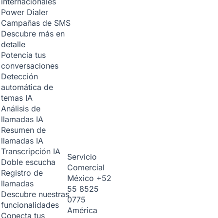
internacionales
Power Dialer
Campañas de SMS
Descubre más en
detalle
Potencia tus
conversaciones
Detección
automática de
temas
IA
Análisis de
llamadas
IA
Resumen de
llamadas
IA
Transcripción
IA
Servicio
Doble escucha
Comercial
Registro de
México
+52
llamadas
55 8525
Descubre nuestras
0775
funcionalidades
América
Conecta tus