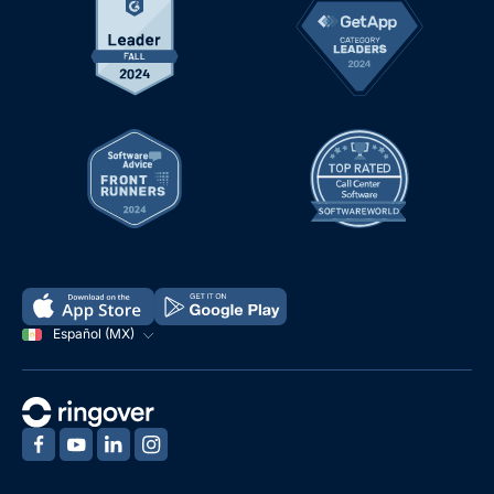
Español (MX)
‍
‍
‍
‍