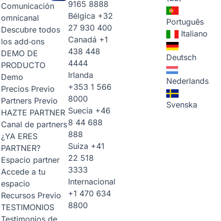
9165 8888
Comunicación
Bélgica
+32
omnicanal
Português
27 930 400
Descubre todos
Italiano
Canadá
+1
los add‑ons
438 448
DEMO DE
Deutsch
4444
PRODUCTO
Irlanda
Demo
Nederlands
+353 1 566
Precios
Previo
8000
Partners
Previo
Svenska
Suecia
+46
HAZTE PARTNER
8 44 688
Canal de partners
888
¿YA ERES
Suiza
+41
PARTNER?
22 518
Espacio partner
3333
Accede a tu
Internacional
espacio
+1 470 634
Recursos
Previo
8800
TESTIMONIOS
Testimonios de