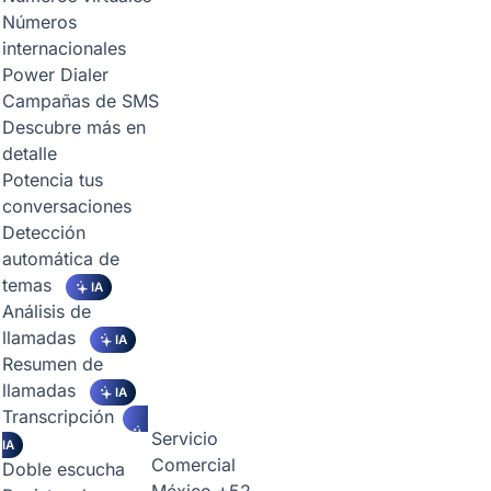
Números
internacionales
Power Dialer
Campañas de SMS
Descubre más en
detalle
Potencia tus
conversaciones
Detección
automática de
temas
IA
Análisis de
llamadas
IA
Resumen de
llamadas
IA
Transcripción
Servicio
IA
Comercial
Doble escucha