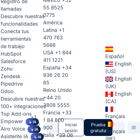
México
+52
Registro de
55 8525
llamadas
0775
Descubre nuestras
América
funcionalidades
Latina
+1
Conecta tus
470 763
herramientas
5688
de trabajo
USA
+1 844
HubSpot
Español
411 1221
Salesforce
English
España
+34
Zoho
(US)
936 26 20
Zendesk
English
65
Pipedrive
(UK)
Reino Unido
Odoo
English
+44 20
Descubre nuestras
(CA)
3808 5555
100+ integraciones
Francia
+33
Top Add-ons
Français
+1
1 84 800
Empower
IA
470
Iniciar
Prueba
900
Airo Voice
IA
763
sesión
gratuita
Français
Italia
+39 06
Asistente IA
5688
IA
(BE)