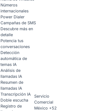
Números
internacionales
Power Dialer
Campañas de SMS
Descubre más en
detalle
Potencia tus
conversaciones
Detección
automática de
temas
IA
Análisis de
llamadas
IA
Resumen de
llamadas
IA
Transcripción
IA
Servicio
Doble escucha
Comercial
Registro de
México
+52