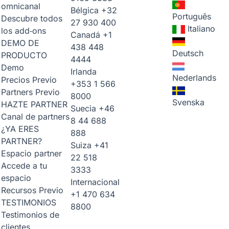
omnicanal
Bélgica
+32
Português
Descubre todos
27 930 400
Italiano
los add‑ons
Canadá
+1
DEMO DE
438 448
Deutsch
PRODUCTO
4444
Demo
Irlanda
Nederlands
Precios
Previo
+353 1 566
Partners
Previo
8000
Svenska
HAZTE PARTNER
Suecia
+46
Canal de partners
8 44 688
¿YA ERES
888
PARTNER?
Suiza
+41
Espacio partner
22 518
Accede a tu
3333
espacio
Internacional
Recursos
Previo
+1 470 634
TESTIMONIOS
8800
Testimonios de
clientes