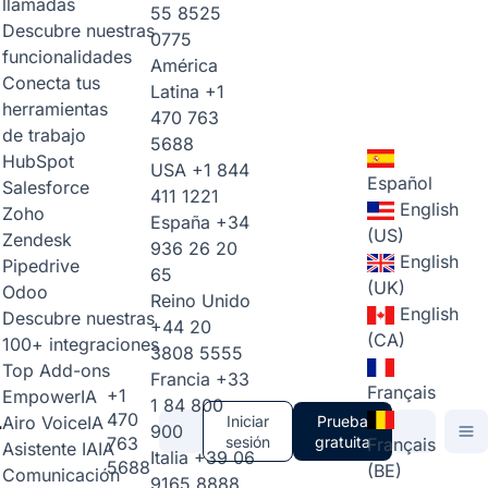
llamadas
55 8525
Descubre nuestras
0775
funcionalidades
América
Conecta tus
Latina
+1
herramientas
470 763
de trabajo
5688
HubSpot
USA
+1 844
Español
Salesforce
411 1221
English
Zoho
España
+34
(US)
Zendesk
936 26 20
English
Pipedrive
65
(UK)
Odoo
Reino Unido
English
Descubre nuestras
+44 20
(CA)
100+ integraciones
3808 5555
Top Add-ons
Francia
+33
Français
+1
Empower
IA
1 84 800
470
Airo Voice
IA
Iniciar
Prueba
900
763
sesión
gratuita
Français
Asistente IA
IA
Italia
+39 06
5688
(BE)
Comunicación
9165 8888