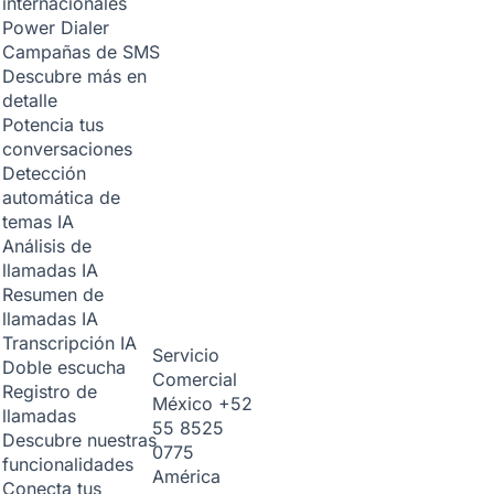
internacionales
Power Dialer
Campañas de SMS
Descubre más en
detalle
Potencia tus
conversaciones
Detección
automática de
temas
IA
Análisis de
llamadas
IA
Resumen de
llamadas
IA
Transcripción
IA
Servicio
Doble escucha
Comercial
Registro de
México
+52
llamadas
55 8525
Descubre nuestras
0775
funcionalidades
América
Conecta tus