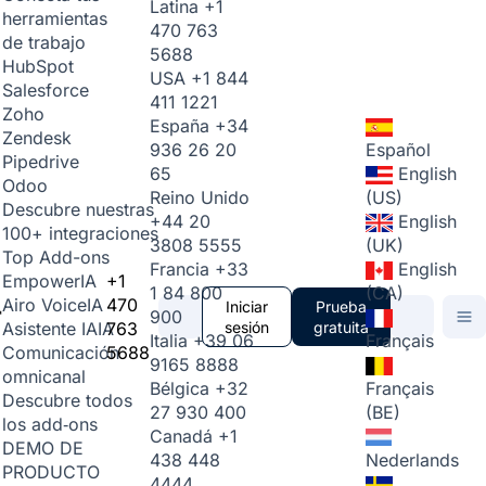
Latina
+1
herramientas
470 763
de trabajo
5688
HubSpot
USA
+1 844
Salesforce
411 1221
Zoho
España
+34
Zendesk
936 26 20
Español
Pipedrive
65
English
Odoo
Reino Unido
(US)
Descubre nuestras
+44 20
English
100+ integraciones
3808 5555
(UK)
Top Add-ons
Francia
+33
English
+1
Empower
IA
1 84 800
(CA)
470
Airo Voice
IA
Iniciar
Prueba
900
763
sesión
gratuita
Asistente IA
IA
Italia
+39 06
Français
5688
Comunicación
9165 8888
omnicanal
Bélgica
+32
Français
Descubre todos
27 930 400
(BE)
los add‑ons
Canadá
+1
DEMO DE
438 448
Nederlands
PRODUCTO
4444