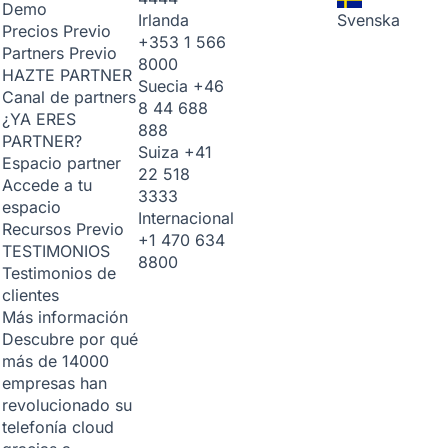
Demo
Irlanda
Svenska
Precios
Previo
+353 1 566
Partners
Previo
8000
HAZTE PARTNER
Suecia
+46
Canal de partners
8 44 688
¿YA ERES
888
PARTNER?
Suiza
+41
Espacio partner
22 518
Accede a tu
3333
espacio
Internacional
Recursos
Previo
+1 470 634
TESTIMONIOS
8800
Testimonios de
clientes
Más información
Descubre por qué
más de 14000
empresas han
revolucionado su
telefonía cloud