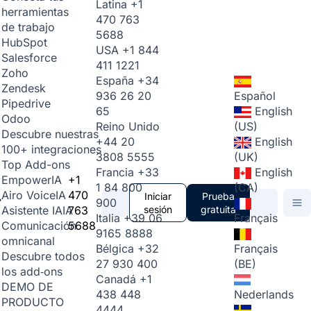
Latina
+1
herramientas
470 763
de trabajo
5688
HubSpot
USA
+1 844
Salesforce
411 1221
Zoho
España
+34
Zendesk
936 26 20
Español
Pipedrive
65
English
Odoo
Reino Unido
(US)
Descubre nuestras
+44 20
English
100+ integraciones
3808 5555
(UK)
Top Add-ons
Francia
+33
English
+1
Empower
IA
1 84 800
(CA)
470
Airo Voice
IA
Iniciar
Prueba
900
763
sesión
gratuita
Asistente IA
IA
Italia
+39 06
Français
5688
Comunicación
9165 8888
omnicanal
Bélgica
+32
Français
Descubre todos
27 930 400
(BE)
los add‑ons
Canadá
+1
DEMO DE
438 448
Nederlands
PRODUCTO
4444