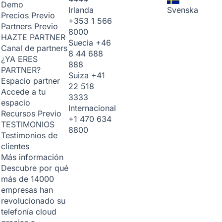
Demo
Irlanda
Svenska
Precios
Previo
+353 1 566
Partners
Previo
8000
HAZTE PARTNER
Suecia
+46
Canal de partners
8 44 688
¿YA ERES
888
PARTNER?
Suiza
+41
Espacio partner
22 518
Accede a tu
3333
espacio
Internacional
Recursos
Previo
+1 470 634
TESTIMONIOS
8800
Testimonios de
clientes
Más información
Descubre por qué
más de 14000
empresas han
revolucionado su
telefonía cloud