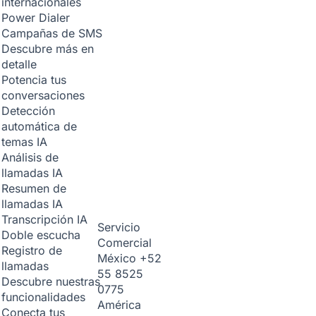
internacionales
Power Dialer
Campañas de SMS
Descubre más en
detalle
Potencia tus
conversaciones
Detección
automática de
temas
IA
Análisis de
llamadas
IA
Resumen de
llamadas
IA
Transcripción
IA
Servicio
Doble escucha
Comercial
Registro de
México
+52
llamadas
55 8525
Descubre nuestras
0775
funcionalidades
América
Conecta tus