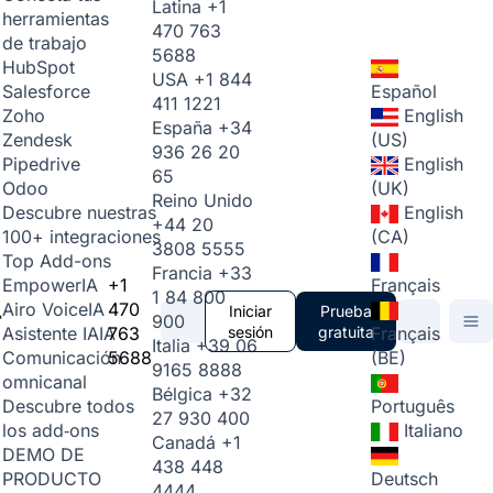
Latina
+1
herramientas
470 763
de trabajo
5688
HubSpot
USA
+1 844
Español
Salesforce
411 1221
English
Zoho
España
+34
(US)
Zendesk
936 26 20
English
Pipedrive
65
(UK)
Odoo
Reino Unido
English
Descubre nuestras
+44 20
(CA)
100+ integraciones
3808 5555
Top Add-ons
Francia
+33
+1
Français
Empower
IA
1 84 800
470
Airo Voice
IA
Iniciar
Prueba
900
763
sesión
gratuita
Français
Asistente IA
IA
Italia
+39 06
5688
(BE)
Comunicación
9165 8888
omnicanal
Bélgica
+32
Português
Descubre todos
27 930 400
Italiano
los add‑ons
Canadá
+1
DEMO DE
438 448
Deutsch
PRODUCTO
4444