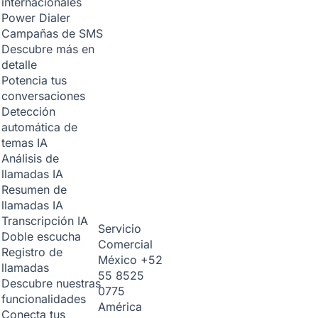
internacionales
Power Dialer
Campañas de SMS
Descubre más en
detalle
Potencia tus
conversaciones
Detección
automática de
temas
IA
Análisis de
llamadas
IA
Resumen de
llamadas
IA
Transcripción
IA
Servicio
Doble escucha
Comercial
Registro de
México
+52
llamadas
55 8525
Descubre nuestras
0775
funcionalidades
América
Conecta tus