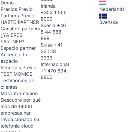
Demo
Irlanda
Nederlands
Precios
Previo
+353 1 566
Partners
Previo
8000
Svenska
HAZTE PARTNER
Suecia
+46
Canal de partners
8 44 688
¿YA ERES
888
PARTNER?
Suiza
+41
Espacio partner
22 518
Accede a tu
3333
espacio
Internacional
Recursos
Previo
+1 470 634
TESTIMONIOS
8800
Testimonios de
clientes
Más información
Descubre por qué
más de 14000
empresas han
revolucionado su
telefonía cloud