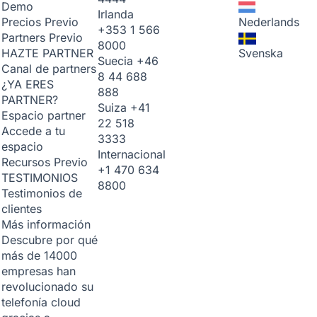
Demo
Irlanda
Nederlands
Precios
Previo
+353 1 566
Partners
Previo
8000
Svenska
HAZTE PARTNER
Suecia
+46
Canal de partners
8 44 688
¿YA ERES
888
PARTNER?
Suiza
+41
Espacio partner
22 518
Accede a tu
3333
espacio
Internacional
Recursos
Previo
+1 470 634
TESTIMONIOS
8800
Testimonios de
clientes
Más información
Descubre por qué
más de 14000
empresas han
revolucionado su
telefonía cloud