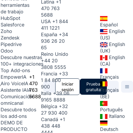
Latina
+1
herramientas
470 763
de trabajo
5688
HubSpot
USA
+1 844
Español
Salesforce
411 1221
English
Zoho
España
+34
(US)
Zendesk
936 26 20
English
Pipedrive
65
(UK)
Odoo
Reino Unido
English
Descubre nuestras
+44 20
(CA)
100+ integraciones
3808 5555
Top Add-ons
Francia
+33
+1
Français
Empower
IA
1 84 800
470
Airo Voice
IA
Iniciar
Prueba
900
763
sesión
gratuita
Français
Asistente IA
IA
Italia
+39 06
5688
(BE)
Comunicación
9165 8888
omnicanal
Bélgica
+32
Português
Descubre todos
27 930 400
Italiano
los add‑ons
Canadá
+1
DEMO DE
438 448
Deutsch
PRODUCTO
4444