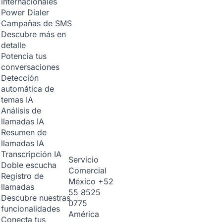
internacionales
Power Dialer
Campañas de SMS
Descubre más en
detalle
Potencia tus
conversaciones
Detección
automática de
temas
IA
Análisis de
llamadas
IA
Resumen de
llamadas
IA
Transcripción
IA
Servicio
Doble escucha
Comercial
Registro de
México
+52
llamadas
55 8525
Descubre nuestras
0775
funcionalidades
América
Conecta tus