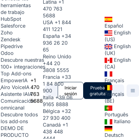
Latina
+1
herramientas
470 763
de trabajo
5688
HubSpot
USA
+1 844
Español
Salesforce
411 1221
English
Zoho
España
+34
(US)
Zendesk
936 26 20
English
Pipedrive
65
(UK)
Odoo
Reino Unido
English
Descubre nuestras
+44 20
(CA)
100+ integraciones
3808 5555
Top Add-ons
Francia
+33
+1
Français
Empower
IA
1 84 800
470
Airo Voice
IA
Iniciar
Prueba
900
763
sesión
gratuita
Français
Asistente IA
IA
Italia
+39 06
5688
(BE)
Comunicación
9165 8888
omnicanal
Bélgica
+32
Português
Descubre todos
27 930 400
Italiano
los add‑ons
Canadá
+1
DEMO DE
438 448
Deutsch
PRODUCTO
4444