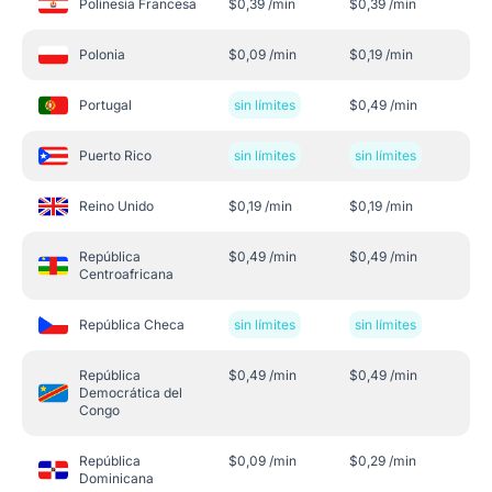
Polinesia Francesa
$
0,39
/min
$
0,39
/min
Polonia
$
0,09
/min
$
0,19
/min
Portugal
sin límites
$
0,49
/min
Puerto Rico
sin límites
sin límites
Reino Unido
$
0,19
/min
$
0,19
/min
República
$
0,49
/min
$
0,49
/min
Centroafricana
República Checa
sin límites
sin límites
República
$
0,49
/min
$
0,49
/min
Democrática del
Congo
República
$
0,09
/min
$
0,29
/min
Dominicana