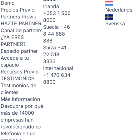
Demo
Irlanda
Nederlands
Precios
Previo
+353 1 566
Partners
Previo
8000
Svenska
HAZTE PARTNER
Suecia
+46
Canal de partners
8 44 688
¿YA ERES
888
PARTNER?
Suiza
+41
Espacio partner
22 518
Accede a tu
3333
espacio
Internacional
Recursos
Previo
+1 470 634
TESTIMONIOS
8800
Testimonios de
clientes
Más información
Descubre por qué
más de 14000
empresas han
revolucionado su
telefonía cloud