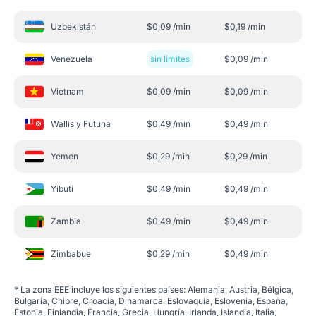
Uzbekistán
$
0,09
/min
$
0,19
/min
Venezuela
sin límites
$
0,09
/min
Vietnam
$
0,09
/min
$
0,09
/min
Wallis y Futuna
$
0,49
/min
$
0,49
/min
Yemen
$
0,29
/min
$
0,29
/min
Yibuti
$
0,49
/min
$
0,49
/min
Zambia
$
0,49
/min
$
0,49
/min
Zimbabue
$
0,29
/min
$
0,49
/min
*
La zona EEE incluye los siguientes países: Alemania, Austria, Bélgica,
Bulgaria, Chipre, Croacia, Dinamarca, Eslovaquia, Eslovenia, España,
Estonia, Finlandia, Francia, Grecia, Hungría, Irlanda, Islandia, Italia,