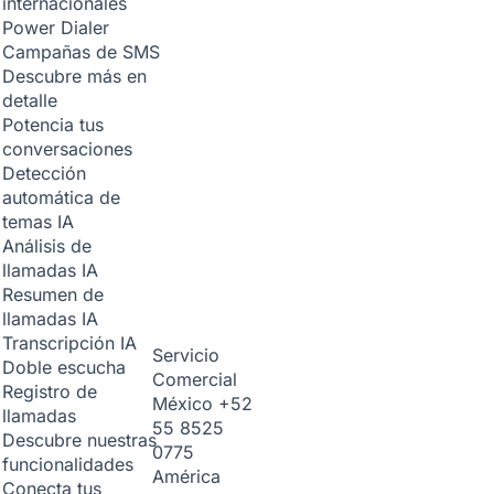
internacionales
Power Dialer
Campañas de SMS
Descubre más en
detalle
Potencia tus
conversaciones
Detección
automática de
temas
IA
Análisis de
llamadas
IA
Resumen de
llamadas
IA
Transcripción
IA
Servicio
Doble escucha
Comercial
Registro de
México
+52
llamadas
55 8525
Descubre nuestras
0775
funcionalidades
América
Conecta tus