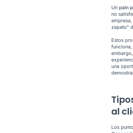
Un
pain p
no satisf
empresa, 
zapato" d
Estos pr
funciona,
embargo, 
experienc
una oport
demostrar
Tipo
al cl
Los punto