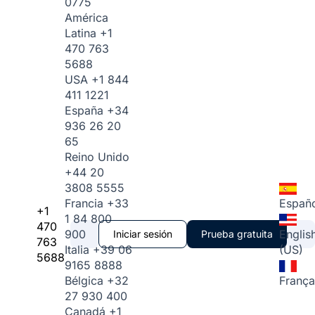
0775
América
Latina
+1
470 763
5688
USA
+1 844
411 1221
España
+34
936 26 20
65
Reino Unido
+44 20
3808 5555
Francia
+33
Españo
+1
1 84 800
470
900
Englis
Iniciar sesión
Prueba gratuita
763
Italia
+39 06
(US)
5688
9165 8888
Bélgica
+32
França
27 930 400
Canadá
+1