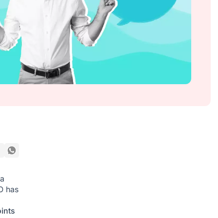
ra
O has
ints