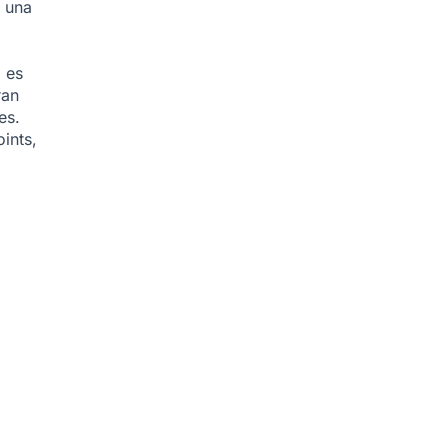
n una
 es
ran
es.
ints,