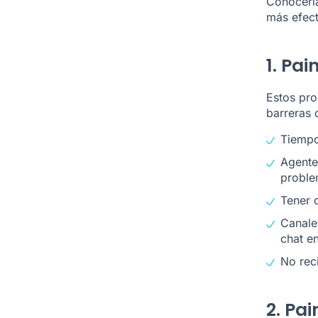
Conocerla
más efect
1. Pai
Estos pro
barreras 
Tiempo
Agente
proble
Tener q
Canale
chat e
No reci
2. Pa