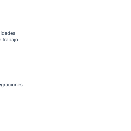
lidades
 trabajo
egraciones
s