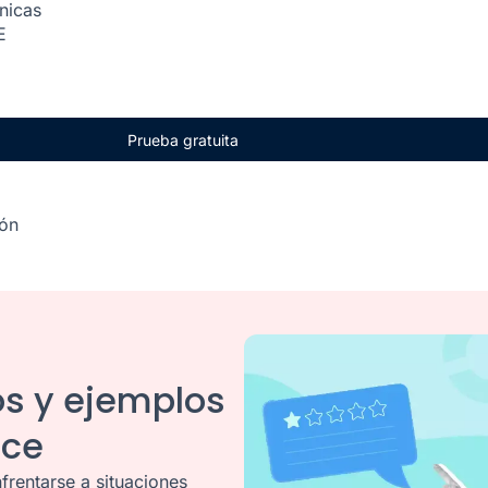
ónicas
E
Prueba gratuita
ión
pos y ejemplos
ice
frentarse a situaciones