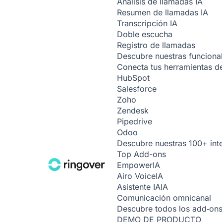
Análisis de llamadas
IA
Resumen de llamadas
IA
Transcripción
IA
Doble escucha
Registro de llamadas
Descubre nuestras funciona
Conecta tus herramientas de
HubSpot
Salesforce
Zoho
Zendesk
Pipedrive
Odoo
Descubre nuestras 100+ int
Top Add-ons
Empower
IA
Airo Voice
IA
Asistente IA
IA
Comunicación omnicanal
Descubre todos los add‑on
DEMO DE PRODUCTO