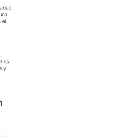
sidad
 una
 el
a
t es
a y
n