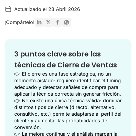
Actualizado el 28 Abril 2026
Tabla: 7 Técnicas de Cierre de Ventas para Profesionales
7 Técnicas de Cierre de Ventas para Profesionales
¡Compártelo!
Estrategias Post-Cierre y Errores a Evitar
Optimización del Proceso Post-Cierre
3 puntos clave sobre las
Hacia un cierre de ventas más eficaz y predecible
técnicas de Cierre de Ventas
Referencias
👉 El cierre es una fase estratégica, no un
momento aislado: requiere identificar el timing
adecuado y detectar señales de compra para
aplicar la técnica correcta sin generar fricción.
👉 No existe una única técnica válida: dominar
distintos tipos de cierre (directo, alternativo,
consultivo, etc.) permite adaptarse al perfil del
cliente y aumentar las probabilidades de
conversión.
👉 La mejora continua y el análisis marcan la