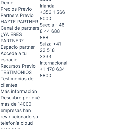
Demo
Irlanda
Precios
Previo
+353 1 566
Partners
Previo
8000
HAZTE PARTNER
Suecia
+46
Canal de partners
8 44 688
¿YA ERES
888
PARTNER?
Suiza
+41
Espacio partner
22 518
Accede a tu
3333
espacio
Internacional
Recursos
Previo
+1 470 634
TESTIMONIOS
8800
Testimonios de
clientes
Más información
Descubre por qué
más de 14000
empresas han
revolucionado su
telefonía cloud