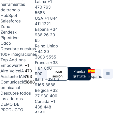
Latina
+1
herramientas
470 763
de trabajo
5688
HubSpot
USA
+1 844
Salesforce
411 1221
Zoho
España
+34
Zendesk
936 26 20
Pipedrive
65
Odoo
Reino Unido
Descubre nuestras
+44 20
100+ integraciones
3808 5555
Top Add-ons
Francia
+33
+1
Empower
IA
1 84 800
470
Airo Voice
IA
Iniciar
Prueba
900
763
sesión
gratuita
Español
Asistente IA
IA
Italia
+39 06
5688
Comunicación
9165 8888
omnicanal
Bélgica
+32
Descubre todos
27 930 400
los add‑ons
Canadá
+1
DEMO DE
438 448
PRODUCTO
4444