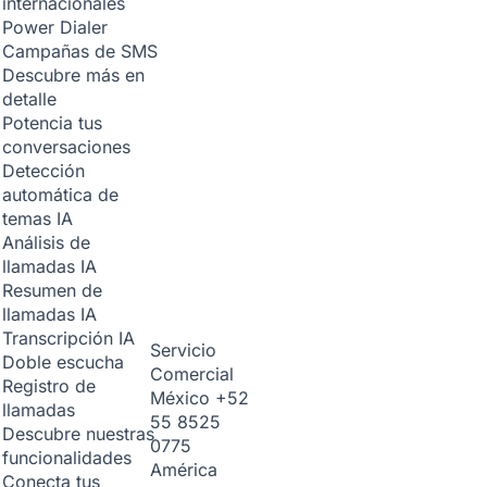
internacionales
Power Dialer
Campañas de SMS
Descubre más en
detalle
Potencia tus
conversaciones
Detección
automática de
temas
IA
Análisis de
llamadas
IA
Resumen de
llamadas
IA
Transcripción
IA
Servicio
Doble escucha
Comercial
Registro de
México
+52
llamadas
55 8525
Descubre nuestras
0775
funcionalidades
América
Conecta tus