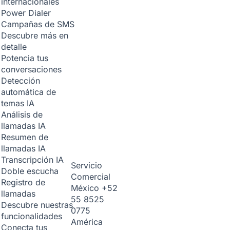
internacionales
Power Dialer
Campañas de SMS
Descubre más en
detalle
Potencia tus
conversaciones
Detección
automática de
temas
IA
Análisis de
llamadas
IA
Resumen de
llamadas
IA
Transcripción
IA
Servicio
Doble escucha
Comercial
Registro de
México
+52
llamadas
55 8525
Descubre nuestras
0775
funcionalidades
América
Conecta tus