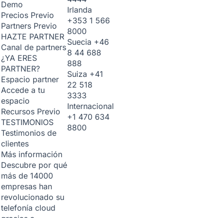
Demo
Irlanda
Precios
Previo
+353 1 566
Partners
Previo
8000
HAZTE PARTNER
Suecia
+46
Canal de partners
8 44 688
¿YA ERES
888
PARTNER?
Suiza
+41
Espacio partner
22 518
Accede a tu
3333
espacio
Internacional
Recursos
Previo
+1 470 634
TESTIMONIOS
8800
Testimonios de
clientes
Más información
Descubre por qué
más de 14000
empresas han
revolucionado su
telefonía cloud