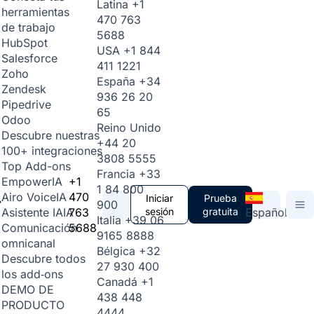
Latina
+1
herramientas
470 763
de trabajo
5688
HubSpot
USA
+1 844
Salesforce
411 1221
Zoho
España
+34
Zendesk
936 26 20
Pipedrive
65
Odoo
Reino Unido
Descubre nuestras
+44 20
100+ integraciones
3808 5555
Top Add-ons
Francia
+33
+1
Empower
IA
1 84 800
470
Airo Voice
IA
Iniciar
Prueba
900
763
sesión
gratuita
Español
Asistente IA
IA
Italia
+39 06
5688
Comunicación
9165 8888
omnicanal
Bélgica
+32
Descubre todos
27 930 400
los add‑ons
Canadá
+1
DEMO DE
438 448
PRODUCTO
4444