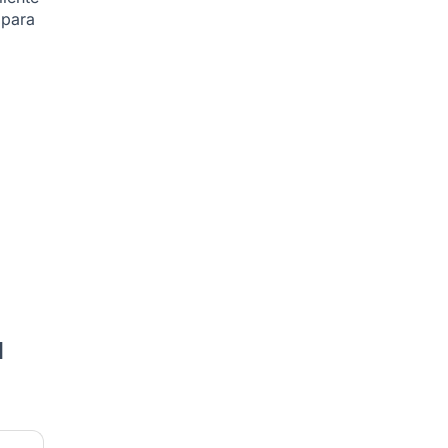
 para
a