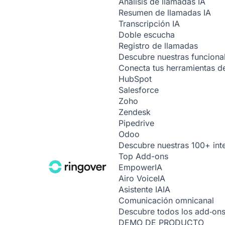
Análisis de llamadas
IA
Resumen de llamadas
IA
Transcripción
IA
Doble escucha
Registro de llamadas
Descubre nuestras funciona
Conecta tus herramientas de
HubSpot
Salesforce
Zoho
Zendesk
Pipedrive
Odoo
Descubre nuestras 100+ int
Top Add-ons
Empower
IA
Airo Voice
IA
Asistente IA
IA
Comunicación omnicanal
Descubre todos los add‑on
DEMO DE PRODUCTO