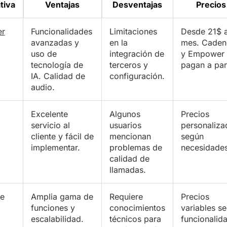
tiva
Ventajas
Desventajas
Precios
er
Funcionalidades
Limitaciones
Desde 21$ a
avanzadas y
en la
mes. Caden
uso de
integración de
y Empower 
tecnología de
terceros y
pagan a par
IA. Calidad de
configuración.
audio.
Excelente
Algunos
Precios
servicio al
usuarios
personaliza
cliente y fácil de
mencionan
según
implementar.
problemas de
necesidades
calidad de
llamadas.
ne
Amplia gama de
Requiere
Precios
funciones y
conocimientos
variables s
escalabilidad.
técnicos para
funcionalid