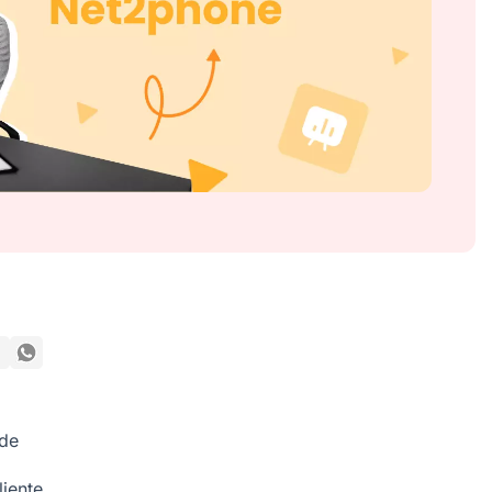
sde
liente