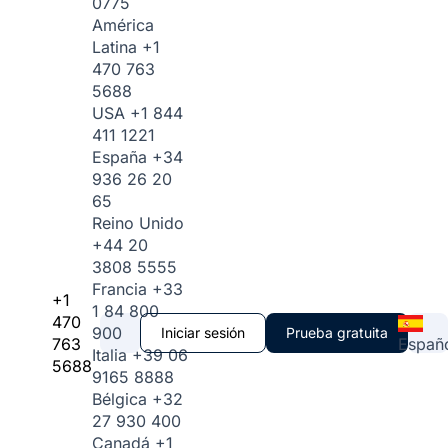
0775
América
Latina
+1
470 763
5688
USA
+1 844
411 1221
España
+34
936 26 20
65
Reino Unido
+44 20
3808 5555
Francia
+33
+1
1 84 800
470
900
Iniciar sesión
Prueba gratuita
763
Españ
Italia
+39 06
5688
9165 8888
Bélgica
+32
27 930 400
Canadá
+1