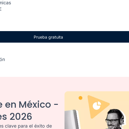
ónicas
E
Prueba gratuita
ión
e en México -
es 2026
s clave para el éxito de