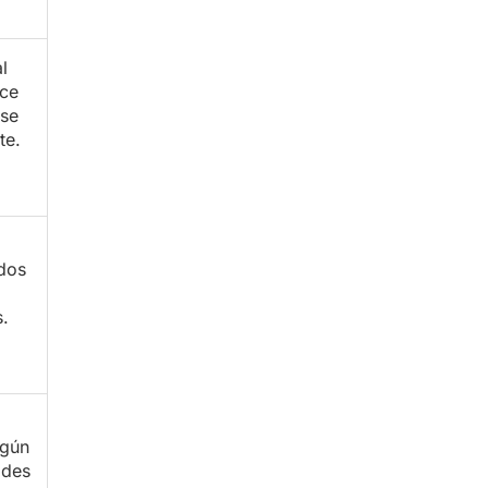
l
ce
se
te.
dos
.
egún
ades