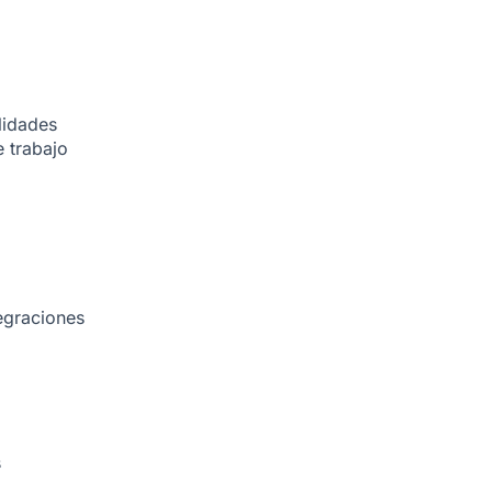
lidades
 trabajo
egraciones
s