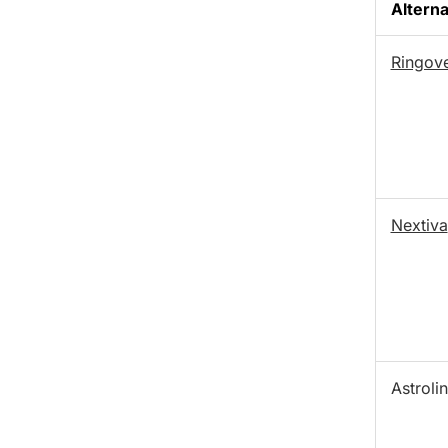
Alterna
Ringov
Nextiva
Astroli