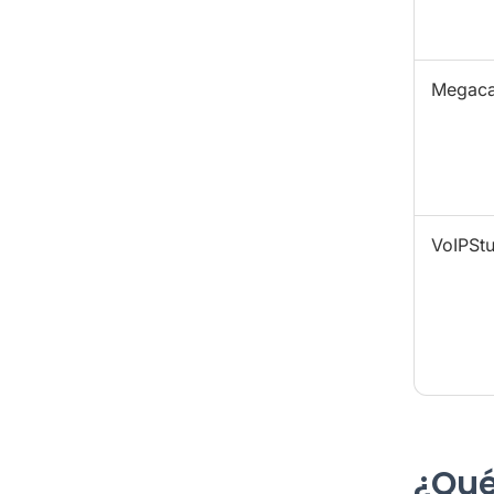
Megaca
VoIPStu
¿Qué