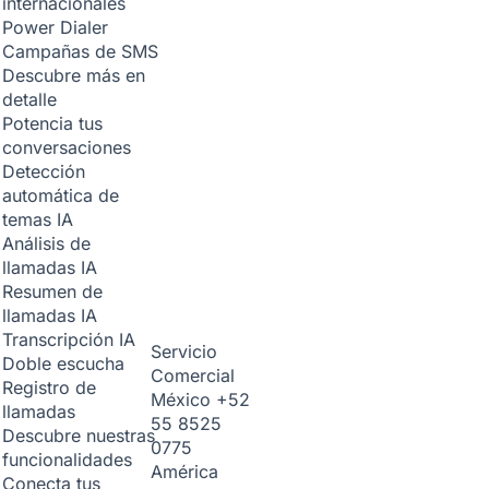
internacionales
Power Dialer
Campañas de SMS
Descubre más en
detalle
Potencia tus
conversaciones
Detección
automática de
temas
IA
Análisis de
llamadas
IA
Resumen de
llamadas
IA
Transcripción
IA
Servicio
Doble escucha
Comercial
Registro de
México
+52
llamadas
55 8525
Descubre nuestras
0775
funcionalidades
América
Conecta tus