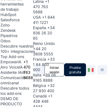
Latina
+1
herramientas
470 763
de trabajo
5688
HubSpot
USA
+1 844
Salesforce
411 1221
Zoho
España
+34
Zendesk
936 26 20
Pipedrive
65
Odoo
Reino Unido
Descubre nuestras
+44 20
100+ integraciones
3808 5555
Top Add-ons
Francia
+33
+1
Empower
IA
1 84 800
470
Airo Voice
IA
Iniciar
Prueba
900
763
sesión
gratuita
Asistente IA
IA
Italia
+39 06
5688
Comunicación
9165 8888
omnicanal
Bélgica
+32
Descubre todos
27 930 400
los add‑ons
Canadá
+1
DEMO DE
438 448
PRODUCTO
4444