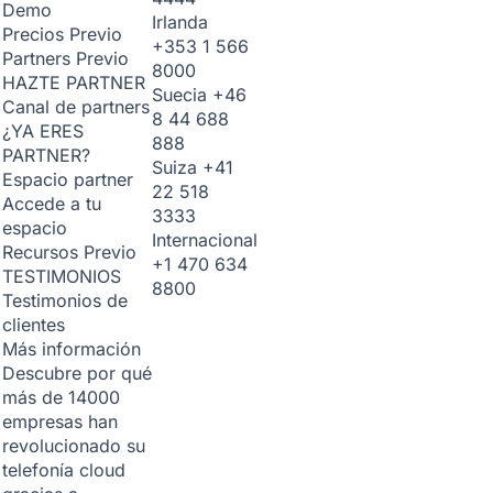
Demo
Irlanda
Precios
Previo
+353 1 566
Partners
Previo
8000
HAZTE PARTNER
Suecia
+46
Canal de partners
8 44 688
¿YA ERES
888
PARTNER?
Suiza
+41
Espacio partner
22 518
Accede a tu
3333
espacio
Internacional
Recursos
Previo
+1 470 634
TESTIMONIOS
8800
Testimonios de
clientes
Más información
Descubre por qué
más de 14000
empresas han
revolucionado su
telefonía cloud