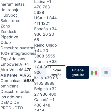
Latina
+1
herramientas
470 763
de trabajo
5688
HubSpot
USA
+1 844
Salesforce
411 1221
Zoho
España
+34
Zendesk
936 26 20
Pipedrive
65
Odoo
Reino Unido
Descubre nuestras
+44 20
100+ integraciones
3808 5555
Top Add-ons
Francia
+33
+1
Empower
IA
1 84 800
470
Airo Voice
IA
Iniciar
Prueba
900
763
sesión
gratuita
Asistente IA
IA
Italia
+39 06
5688
Comunicación
9165 8888
omnicanal
Bélgica
+32
Descubre todos
27 930 400
los add‑ons
Canadá
+1
DEMO DE
438 448
PRODUCTO
4444