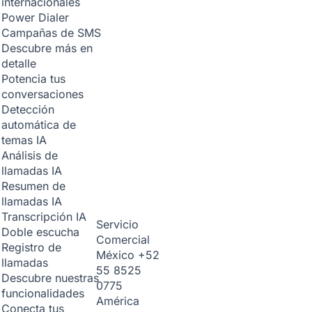
internacionales
Power Dialer
Campañas de SMS
Descubre más en
detalle
Potencia tus
conversaciones
Detección
automática de
temas
IA
Análisis de
llamadas
IA
Resumen de
llamadas
IA
Transcripción
IA
Servicio
Doble escucha
Comercial
Registro de
México
+52
llamadas
55 8525
Descubre nuestras
0775
funcionalidades
América
Conecta tus