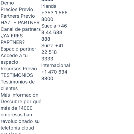
Demo
Irlanda
Precios
Previo
+353 1 566
Partners
Previo
8000
HAZTE PARTNER
Suecia
+46
Canal de partners
8 44 688
¿YA ERES
888
PARTNER?
Suiza
+41
Espacio partner
22 518
Accede a tu
3333
espacio
Internacional
Recursos
Previo
+1 470 634
TESTIMONIOS
8800
Testimonios de
clientes
Más información
Descubre por qué
más de 14000
empresas han
revolucionado su
telefonía cloud