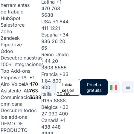
Latina
+1
herramientas
470 763
de trabajo
5688
HubSpot
USA
+1 844
Salesforce
411 1221
Zoho
España
+34
Zendesk
936 26 20
Pipedrive
65
Odoo
Reino Unido
Descubre nuestras
+44 20
100+ integraciones
3808 5555
Top Add-ons
Francia
+33
+1
Empower
IA
1 84 800
470
Airo Voice
IA
Iniciar
Prueba
900
763
sesión
gratuita
Asistente IA
IA
Italia
+39 06
5688
Comunicación
9165 8888
omnicanal
Bélgica
+32
Descubre todos
27 930 400
los add‑ons
Canadá
+1
DEMO DE
438 448
PRODUCTO
4444