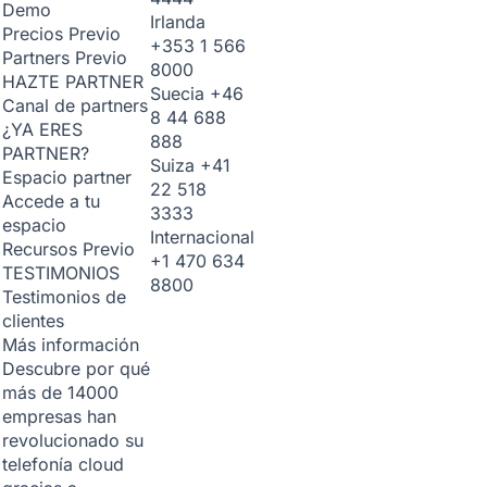
Demo
Irlanda
Precios
Previo
+353 1 566
Partners
Previo
8000
HAZTE PARTNER
Suecia
+46
Canal de partners
8 44 688
¿YA ERES
888
PARTNER?
Suiza
+41
Espacio partner
22 518
Accede a tu
3333
espacio
Internacional
Recursos
Previo
+1 470 634
TESTIMONIOS
8800
Testimonios de
clientes
Más información
Descubre por qué
más de 14000
empresas han
revolucionado su
telefonía cloud