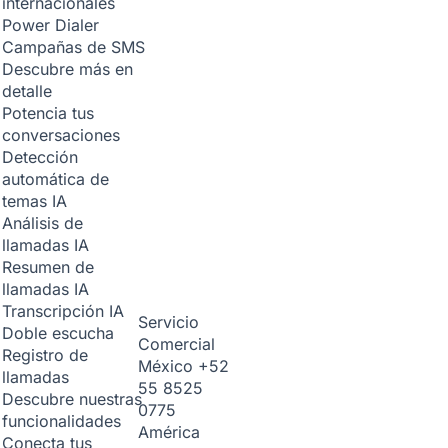
internacionales
Power Dialer
Campañas de SMS
Descubre más en
detalle
Potencia tus
conversaciones
Detección
automática de
temas
IA
Análisis de
llamadas
IA
Resumen de
llamadas
IA
Transcripción
IA
Servicio
Doble escucha
Comercial
Registro de
México
+52
llamadas
55 8525
Descubre nuestras
0775
funcionalidades
América
Conecta tus