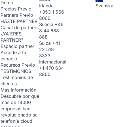
Demo
Irlanda
Svenska
Precios
Previo
+353 1 566
Partners
Previo
8000
HAZTE PARTNER
Suecia
+46
Canal de partners
8 44 688
¿YA ERES
888
PARTNER?
Suiza
+41
Espacio partner
22 518
Accede a tu
3333
espacio
Internacional
Recursos
Previo
+1 470 634
TESTIMONIOS
8800
Testimonios de
clientes
Más información
Descubre por qué
más de 14000
empresas han
revolucionado su
telefonía cloud