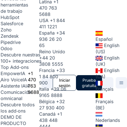
Latina
+1
herramientas
470 763
de trabajo
5688
HubSpot
USA
+1 844
Salesforce
411 1221
Zoho
España
+34
Zendesk
936 26 20
Español
Pipedrive
65
English
Odoo
Reino Unido
(US)
Descubre nuestras
+44 20
English
100+ integraciones
3808 5555
(UK)
Top Add-ons
Francia
+33
English
+1
Empower
IA
1 84 800
(CA)
470
Airo Voice
IA
Iniciar
Prueba
900
763
sesión
gratuita
Asistente IA
IA
Italia
+39 06
Français
5688
Comunicación
9165 8888
omnicanal
Bélgica
+32
Français
Descubre todos
27 930 400
(BE)
los add‑ons
Canadá
+1
DEMO DE
438 448
Nederlands
PRODUCTO
4444