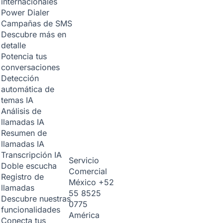
internacionales
Power Dialer
Campañas de SMS
Descubre más en
detalle
Potencia tus
conversaciones
Detección
automática de
temas
IA
Análisis de
llamadas
IA
Resumen de
llamadas
IA
Transcripción
IA
Servicio
Doble escucha
Comercial
Registro de
México
+52
llamadas
55 8525
Descubre nuestras
0775
funcionalidades
América
Conecta tus