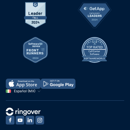
Español (MX)
‍
‍
‍
‍