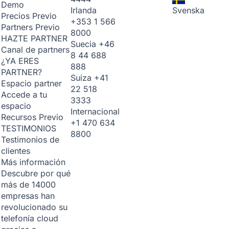
Demo
Irlanda
Svenska
Precios
Previo
+353 1 566
Partners
Previo
8000
HAZTE PARTNER
Suecia
+46
Canal de partners
8 44 688
¿YA ERES
888
PARTNER?
Suiza
+41
Espacio partner
22 518
Accede a tu
3333
espacio
Internacional
Recursos
Previo
+1 470 634
TESTIMONIOS
8800
Testimonios de
clientes
Más información
Descubre por qué
más de 14000
empresas han
revolucionado su
telefonía cloud