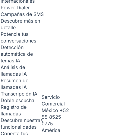
internacionales
Power Dialer
Campañas de SMS
Descubre más en
detalle
Potencia tus
conversaciones
Detección
automática de
temas
IA
Análisis de
llamadas
IA
Resumen de
llamadas
IA
Transcripción
IA
Servicio
Doble escucha
Comercial
Registro de
México
+52
llamadas
55 8525
Descubre nuestras
0775
funcionalidades
América
Conecta tus