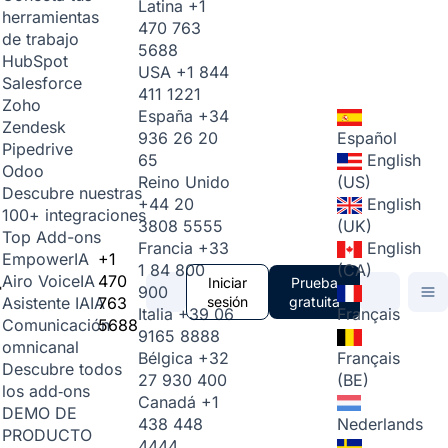
Latina
+1
herramientas
470 763
de trabajo
5688
HubSpot
USA
+1 844
Salesforce
411 1221
Zoho
España
+34
Zendesk
936 26 20
Español
Pipedrive
65
English
Odoo
Reino Unido
(US)
Descubre nuestras
+44 20
English
100+ integraciones
3808 5555
(UK)
Top Add-ons
Francia
+33
English
+1
Empower
IA
1 84 800
(CA)
470
Airo Voice
IA
Iniciar
Prueba
900
763
sesión
gratuita
Asistente IA
IA
Italia
+39 06
Français
5688
Comunicación
9165 8888
omnicanal
Bélgica
+32
Français
Descubre todos
27 930 400
(BE)
los add‑ons
Canadá
+1
DEMO DE
438 448
Nederlands
PRODUCTO
4444