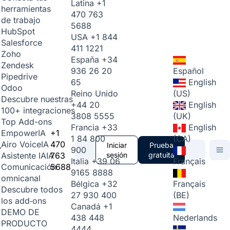
Latina
+1
herramientas
470 763
de trabajo
5688
HubSpot
USA
+1 844
Salesforce
411 1221
Zoho
España
+34
Zendesk
936 26 20
Español
Pipedrive
65
English
Odoo
Reino Unido
(US)
Descubre nuestras
+44 20
English
100+ integraciones
3808 5555
(UK)
Top Add-ons
Francia
+33
English
+1
Empower
IA
1 84 800
(CA)
470
Airo Voice
IA
Iniciar
Prueba
900
763
sesión
gratuita
Asistente IA
IA
Italia
+39 06
Français
5688
Comunicación
9165 8888
omnicanal
Bélgica
+32
Français
Descubre todos
27 930 400
(BE)
los add‑ons
Canadá
+1
DEMO DE
438 448
Nederlands
PRODUCTO
4444