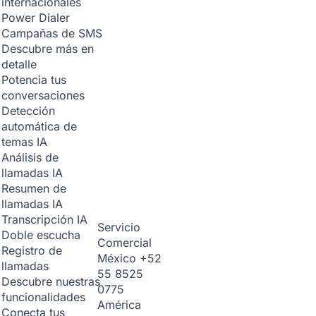
internacionales
Power Dialer
Campañas de SMS
Descubre más en
detalle
Potencia tus
conversaciones
Detección
automática de
temas
IA
Análisis de
llamadas
IA
Resumen de
llamadas
IA
Transcripción
IA
Servicio
Doble escucha
Comercial
Registro de
México
+52
llamadas
55 8525
Descubre nuestras
0775
funcionalidades
América
Conecta tus