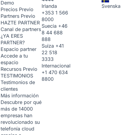
Demo
Irlanda
Svenska
Precios
Previo
+353 1 566
Partners
Previo
8000
HAZTE PARTNER
Suecia
+46
Canal de partners
8 44 688
¿YA ERES
888
PARTNER?
Suiza
+41
Espacio partner
22 518
Accede a tu
3333
espacio
Internacional
Recursos
Previo
+1 470 634
TESTIMONIOS
8800
Testimonios de
clientes
Más información
Descubre por qué
más de 14000
empresas han
revolucionado su
telefonía cloud