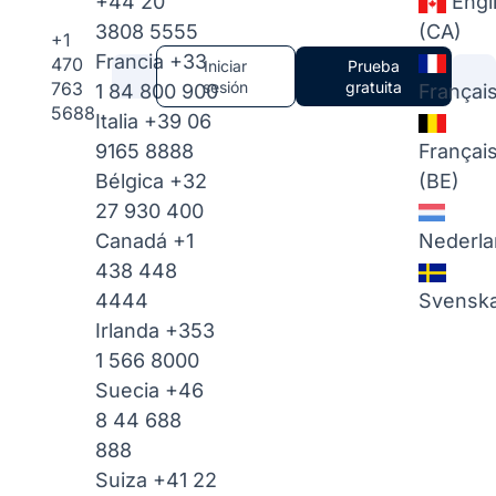
+44 20
Engl
3808 5555
(CA)
+1
Francia
+33
470
Iniciar
Prueba
763
sesión
gratuita
1 84 800 900
Françai
5688
Italia
+39 06
9165 8888
Françai
Bélgica
+32
(BE)
27 930 400
Canadá
+1
Nederla
438 448
4444
Svensk
Irlanda
+353
1 566 8000
Suecia
+46
8 44 688
888
Suiza
+41 22