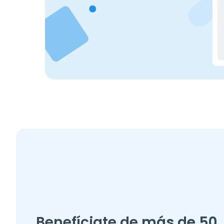
Benefíciate de
más de 50