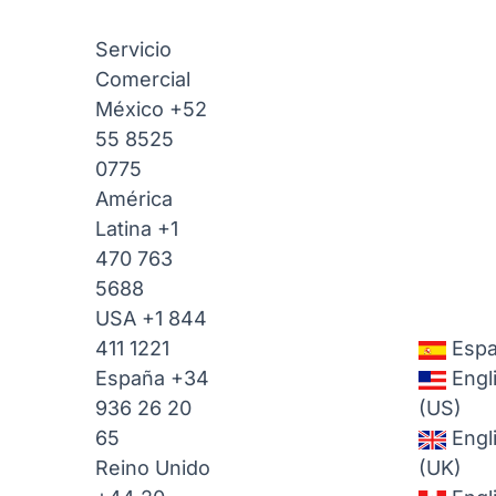
Servicio
Comercial
México
+52
55 8525
0775
América
Latina
+1
470 763
5688
USA
+1 844
411 1221
Espa
España
+34
Engl
936 26 20
(US)
65
Engl
Reino Unido
(UK)