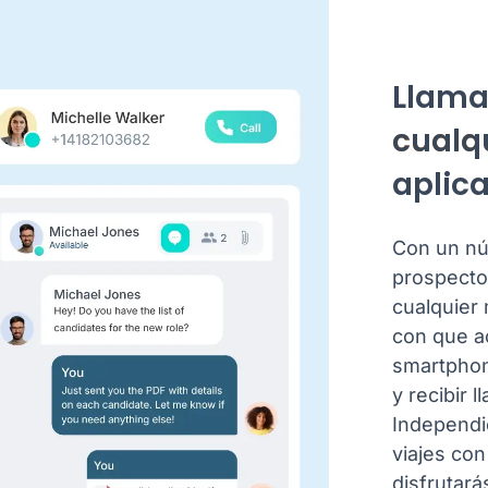
Llam
cualqu
aplic
Con un nú
prospecto
cualquier
con que a
smartphon
y recibir 
Independi
viajes co
disfrutará