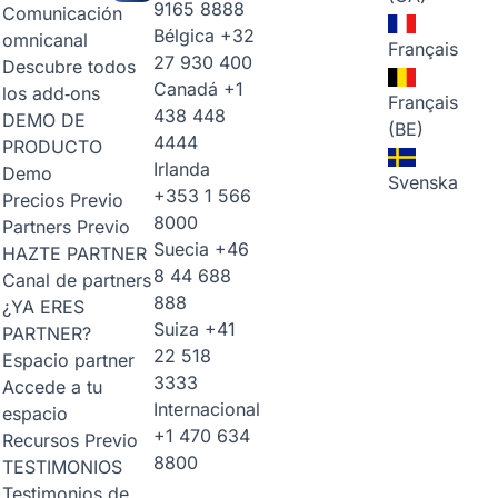
9165 8888
Comunicación
Bélgica
+32
omnicanal
Français
27 930 400
Descubre todos
Canadá
+1
los add‑ons
Français
438 448
DEMO DE
(BE)
4444
PRODUCTO
Irlanda
Demo
Svenska
+353 1 566
Precios
Previo
8000
Partners
Previo
Suecia
+46
HAZTE PARTNER
8 44 688
Canal de partners
888
¿YA ERES
Suiza
+41
PARTNER?
22 518
Espacio partner
3333
Accede a tu
Internacional
espacio
+1 470 634
Recursos
Previo
8800
TESTIMONIOS
Testimonios de