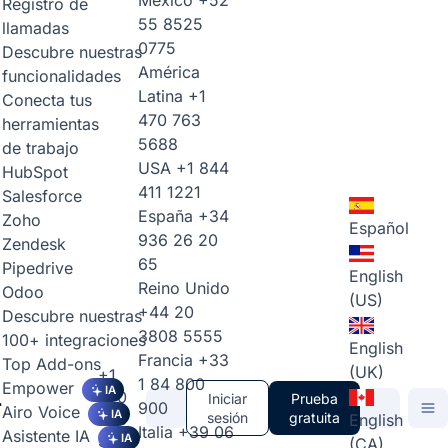
México
+52
Registro de
55 8525
llamadas
0775
Descubre nuestras
América
funcionalidades
Latina
+1
Conecta tus
470 763
herramientas
5688
de trabajo
USA
+1 844
HubSpot
411 1221
Salesforce
España
+34
Zoho
Español
936 26 20
Zendesk
65
Pipedrive
English
Reino Unido
Odoo
(US)
+44 20
Descubre nuestras
3808 5555
100+ integraciones
English
Francia
+33
Top Add-ons
(UK)
+1
1 84 800
Empower
IA
470
Iniciar
Prueba
900
Airo Voice
IA
763
sesión
gratuita
English
Italia
+39 06
Asistente IA
5688
IA
(CA)