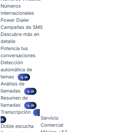
Números
internacionales
Power Dialer
Campañas de SMS
Descubre más en
detalle
Potencia tus
conversaciones
Detección
automática de
temas
IA
Análisis de
llamadas
IA
Resumen de
llamadas
IA
Transcripción
Servicio
IA
Comercial
Doble escucha