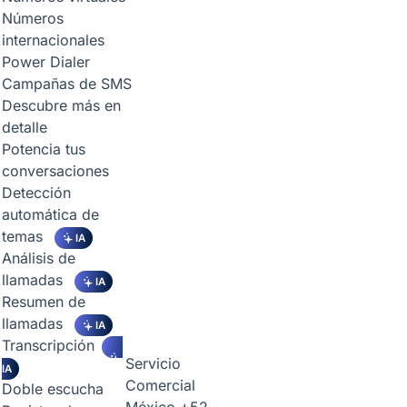
Números
internacionales
Power Dialer
Campañas de SMS
Descubre más en
detalle
Potencia tus
conversaciones
Detección
automática de
temas
IA
Análisis de
llamadas
IA
Resumen de
llamadas
IA
Transcripción
Servicio
IA
Comercial
Doble escucha