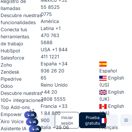
México
+52
Registro de
55 8525
llamadas
0775
Descubre nuestras
América
funcionalidades
Latina
+1
Conecta tus
470 763
herramientas
5688
de trabajo
USA
+1 844
HubSpot
411 1221
Salesforce
España
+34
Zoho
936 26 20
Español
Zendesk
65
English
Pipedrive
Reino Unido
(US)
Odoo
+44 20
English
Descubre nuestras
3808 5555
(UK)
100+ integraciones
Francia
+33
English
Top Add-ons
+1
1 84 800
(CA)
Empower
IA
470
Iniciar
Prueba
900
Airo Voice
IA
763
sesión
gratuita
Italia
+39 06
Français
Asistente IA
5688
IA