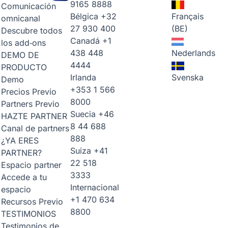
9165 8888
Comunicación
Bélgica
+32
Français
omnicanal
27 930 400
(BE)
Descubre todos
Canadá
+1
los add‑ons
438 448
Nederlands
DEMO DE
4444
PRODUCTO
Irlanda
Svenska
Demo
+353 1 566
Precios
Previo
8000
Partners
Previo
Suecia
+46
HAZTE PARTNER
8 44 688
Canal de partners
888
¿YA ERES
Suiza
+41
PARTNER?
22 518
Espacio partner
3333
Accede a tu
Internacional
espacio
+1 470 634
Recursos
Previo
8800
TESTIMONIOS
Testimonios de