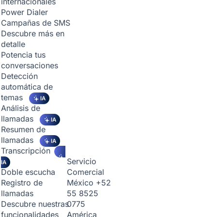
internacionales
Power Dialer
Campañas de SMS
Descubre más en
detalle
Potencia tus
conversaciones
Detección
automática de
temas
IA
Análisis de
llamadas
IA
Resumen de
llamadas
IA
Transcripción
Servicio
IA
Comercial
Doble escucha
México
+52
Registro de
55 8525
llamadas
0775
Descubre nuestras
América
funcionalidades