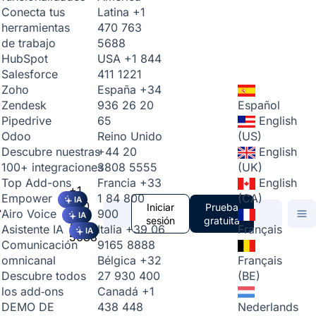
Latina
+1
Conecta tus
470 763
herramientas
5688
de trabajo
USA
+1 844
HubSpot
411 1221
Salesforce
España
+34
Zoho
936 26 20
Español
Zendesk
65
English
Pipedrive
Reino Unido
(US)
Odoo
+44 20
English
Descubre nuestras
3808 5555
(UK)
100+ integraciones
Francia
+33
English
Top Add-ons
+1
1 84 800
(CA)
Empower
IA
470
Iniciar
Prueba
900
Airo Voice
IA
763
sesión
gratuita
Italia
+39 06
Français
Asistente IA
IA
5688
9165 8888
Comunicación
Bélgica
+32
Français
omnicanal
27 930 400
(BE)
Descubre todos
Canadá
+1
los add‑ons
438 448
Nederlands
DEMO DE