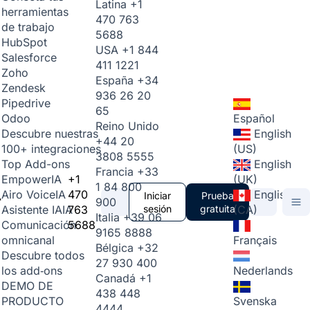
Latina
+1
herramientas
470 763
de trabajo
5688
HubSpot
USA
+1 844
Salesforce
411 1221
Zoho
España
+34
Zendesk
936 26 20
Pipedrive
65
Español
Odoo
Reino Unido
English
Descubre nuestras
+44 20
(US)
100+ integraciones
3808 5555
English
Top Add-ons
Francia
+33
+1
(UK)
Empower
IA
1 84 800
470
English
Airo Voice
IA
Iniciar
Prueba
900
763
sesión
gratuita
(CA)
Asistente IA
IA
Italia
+39 06
5688
Comunicación
9165 8888
Français
omnicanal
Bélgica
+32
Descubre todos
27 930 400
Nederlands
los add‑ons
Canadá
+1
DEMO DE
438 448
Svenska
PRODUCTO
4444