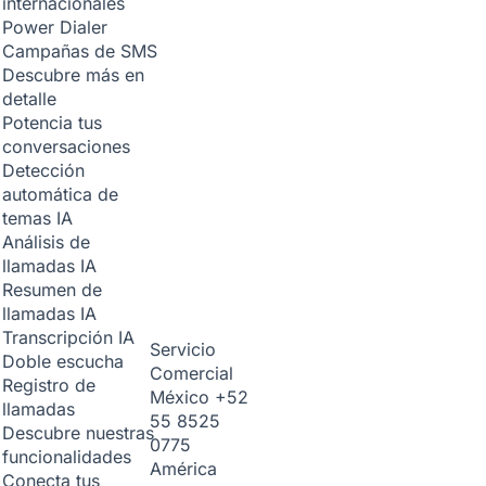
internacionales
Power Dialer
Campañas de SMS
Descubre más en
detalle
Potencia tus
conversaciones
Detección
automática de
temas
IA
Análisis de
llamadas
IA
Resumen de
llamadas
IA
Transcripción
IA
Servicio
Doble escucha
Comercial
Registro de
México
+52
llamadas
55 8525
Descubre nuestras
0775
funcionalidades
América
Conecta tus