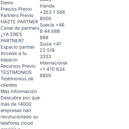
Demo
Irlanda
Precios
Previo
+353 1 566
Partners
Previo
8000
HAZTE PARTNER
Suecia
+46
Canal de partners
8 44 688
¿YA ERES
888
PARTNER?
Suiza
+41
Espacio partner
22 518
Accede a tu
3333
espacio
Internacional
Recursos
Previo
+1 470 634
TESTIMONIOS
8800
Testimonios de
clientes
Más información
Descubre por qué
más de 14000
empresas han
revolucionado su
telefonía cloud