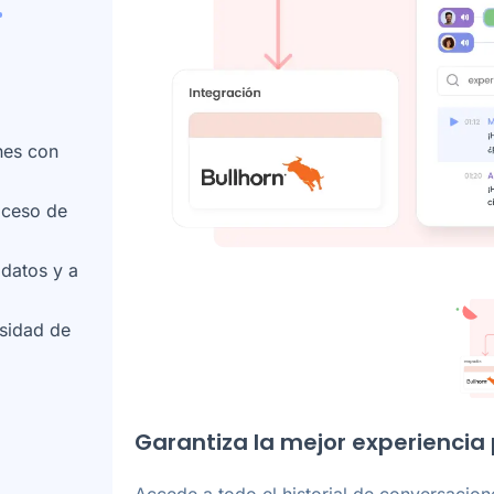
nes con
oceso de
idatos y a
esidad de
Garantiza la mejor experiencia
Accede a todo el historial de conversacion