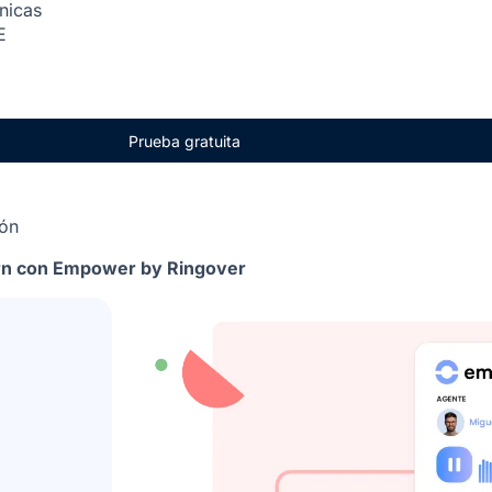
ónicas
E
Prueba gratuita
ión
lhorn con Empower by Ringover