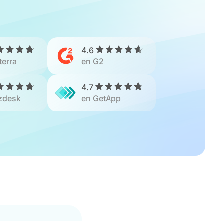
4.6
terra
en G2
4.7
zdesk
en GetApp