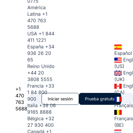
0775
América
Latina
+1
470 763
5688
USA
+1 844
411 1221
España
+34
936 26 20
Español
65
Engl
Reino Unido
(US)
+44 20
Engl
3808 5555
(UK)
Francia
+33
Engl
+1
1 84 800
(CA)
470
900
Iniciar sesión
Prueba gratuita
763
Italia
+39 06
Français
5688
9165 8888
Bélgica
+32
Français
27 930 400
(BE)
Canadá
+1