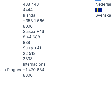
438 448
Nederla
4444
Irlanda
Svenska
+353 1 566
8000
Suecia
+46
8 44 688
888
Suiza
+41
22 518
3333
Internacional
+1 470 634
s a Ringover.
8800