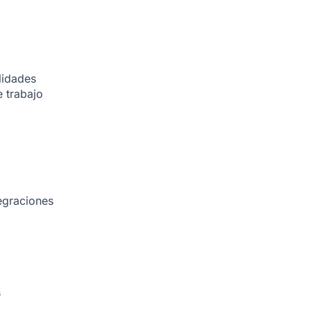
lidades
 trabajo
egraciones
s