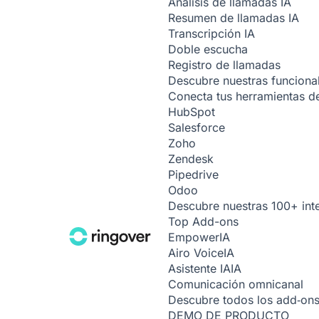
Análisis de llamadas
IA
Resumen de llamadas
IA
Transcripción
IA
Doble escucha
Registro de llamadas
Descubre nuestras funciona
Conecta tus herramientas de
HubSpot
Salesforce
Zoho
Zendesk
Pipedrive
Odoo
Descubre nuestras 100+ int
Top Add-ons
Empower
IA
Airo Voice
IA
Asistente IA
IA
Comunicación omnicanal
Descubre todos los add‑on
DEMO DE PRODUCTO