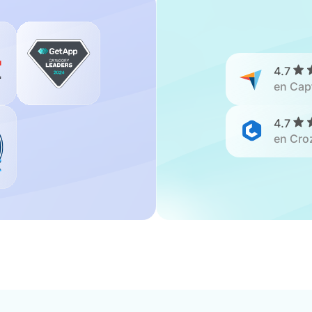
4.7
en Cap
4.7
en Cro