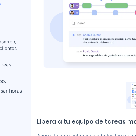
scribir,
clientes
areas
po.
asar horas
Libera a tu equipo de tareas m
Ahorra tiempo automatizando las tareas po