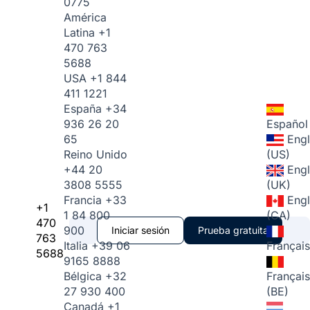
0775
América
Latina
+1
470 763
5688
USA
+1 844
411 1221
España
+34
936 26 20
Español
65
Engl
Reino Unido
(US)
+44 20
Engl
3808 5555
(UK)
Francia
+33
Engl
+1
1 84 800
(CA)
470
900
Iniciar sesión
Prueba gratuita
763
Italia
+39 06
Français
5688
9165 8888
Bélgica
+32
Français
27 930 400
(BE)
Canadá
+1