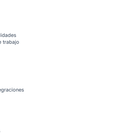
lidades
 trabajo
egraciones
s