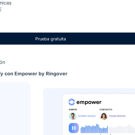
ónicas
E
Prueba gratuita
ión
ntify con Empower by Ringover