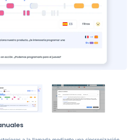
anuales
steriores a la llamada mediante una sincronización