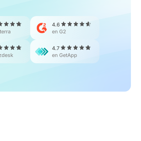
4.6
terra
en G2
4.7
zdesk
en GetApp