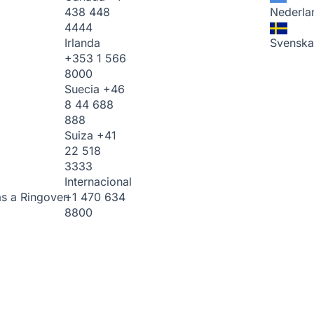
438 448
Nederla
4444
Irlanda
Svenska
+353 1 566
8000
Suecia
+46
8 44 688
888
Suiza
+41
22 518
3333
Internacional
+1 470 634
s a Ringover.
8800