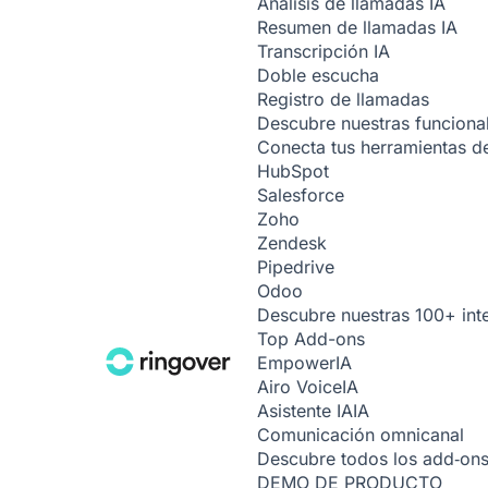
Análisis de llamadas
IA
Resumen de llamadas
IA
Transcripción
IA
Doble escucha
Registro de llamadas
Descubre nuestras funciona
Conecta tus herramientas de
HubSpot
Salesforce
Zoho
Zendesk
Pipedrive
Odoo
Descubre nuestras 100+ int
Top Add-ons
Empower
IA
Airo Voice
IA
Asistente IA
IA
Comunicación omnicanal
Descubre todos los add‑on
DEMO DE PRODUCTO