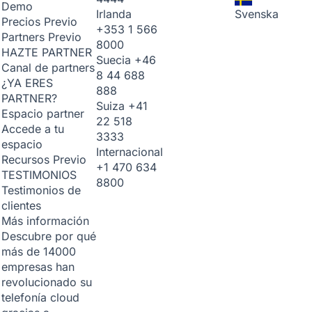
Demo
Irlanda
Svenska
Precios
Previo
+353 1 566
Partners
Previo
8000
HAZTE PARTNER
Suecia
+46
Canal de partners
8 44 688
¿YA ERES
888
PARTNER?
Suiza
+41
Espacio partner
22 518
Accede a tu
3333
espacio
Internacional
Recursos
Previo
+1 470 634
TESTIMONIOS
8800
Testimonios de
clientes
Más información
Descubre por qué
más de 14000
empresas han
revolucionado su
telefonía cloud