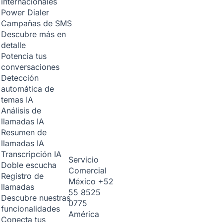
internacionales
Power Dialer
Campañas de SMS
Descubre más en
detalle
Potencia tus
conversaciones
Detección
automática de
temas
IA
Análisis de
llamadas
IA
Resumen de
llamadas
IA
Transcripción
IA
Servicio
Doble escucha
Comercial
Registro de
México
+52
llamadas
55 8525
Descubre nuestras
0775
funcionalidades
América
Conecta tus