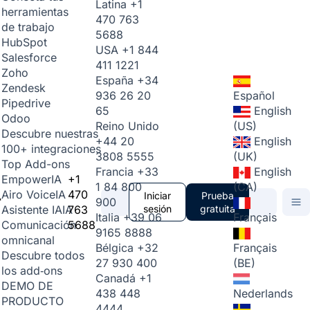
Latina
+1
herramientas
470 763
de trabajo
5688
HubSpot
USA
+1 844
Salesforce
411 1221
Zoho
España
+34
Zendesk
936 26 20
Español
Pipedrive
65
English
Odoo
Reino Unido
(US)
Descubre nuestras
+44 20
English
100+ integraciones
3808 5555
(UK)
Top Add-ons
Francia
+33
English
+1
Empower
IA
1 84 800
(CA)
470
Airo Voice
IA
Iniciar
Prueba
900
763
sesión
gratuita
Asistente IA
IA
Italia
+39 06
Français
5688
Comunicación
9165 8888
omnicanal
Bélgica
+32
Français
Descubre todos
27 930 400
(BE)
los add‑ons
Canadá
+1
DEMO DE
438 448
Nederlands
PRODUCTO
4444