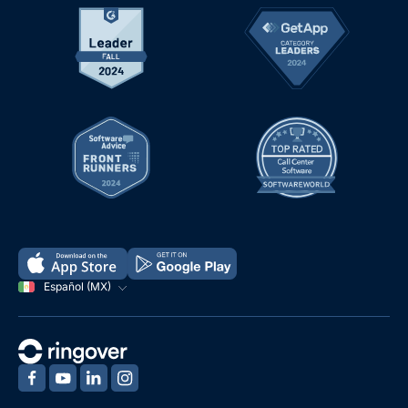
Español (MX)
‍
‍
‍
‍