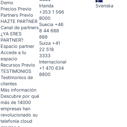
Demo
Irlanda
Svenska
Precios
Previo
+353 1 566
Partners
Previo
8000
HAZTE PARTNER
Suecia
+46
Canal de partners
8 44 688
¿YA ERES
888
PARTNER?
Suiza
+41
Espacio partner
22 518
Accede a tu
3333
espacio
Internacional
Recursos
Previo
+1 470 634
TESTIMONIOS
8800
Testimonios de
clientes
Más información
Descubre por qué
más de 14000
empresas han
revolucionado su
telefonía cloud