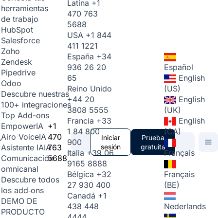
Latina
+1
herramientas
470 763
de trabajo
5688
HubSpot
USA
+1 844
Salesforce
411 1221
Zoho
España
+34
Zendesk
936 26 20
Español
Pipedrive
65
English
Odoo
Reino Unido
(US)
Descubre nuestras
+44 20
English
100+ integraciones
3808 5555
(UK)
Top Add-ons
Francia
+33
English
+1
Empower
IA
1 84 800
(CA)
470
Airo Voice
IA
Iniciar
Prueba
900
763
sesión
gratuita
Asistente IA
IA
Italia
+39 06
Français
5688
Comunicación
9165 8888
omnicanal
Bélgica
+32
Français
Descubre todos
27 930 400
(BE)
los add‑ons
Canadá
+1
DEMO DE
438 448
Nederlands
PRODUCTO
4444