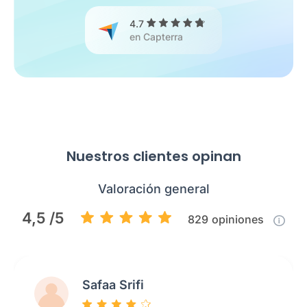
4.7
en Capterra
Nuestros clientes opinan
Valoración general
4,5 /5
829
opiniones
Safaa Srifi