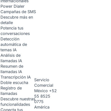
internacionales
Power Dialer
Campañas de SMS
Descubre más en
detalle
Potencia tus
conversaciones
Detección
automática de
temas
IA
Análisis de
llamadas
IA
Resumen de
llamadas
IA
Transcripción
IA
Servicio
Doble escucha
Comercial
Registro de
México
+52
llamadas
55 8525
Descubre nuestras
0775
funcionalidades
América
Conecta tus