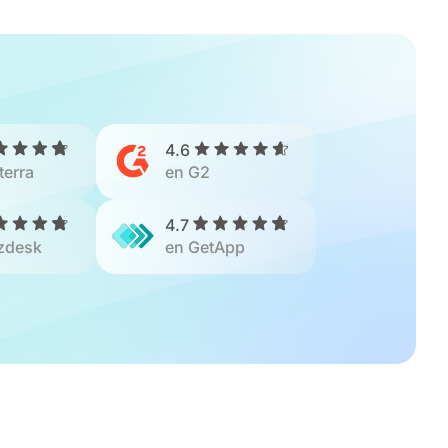
4.6
terra
en G2
4.7
zdesk
en GetApp