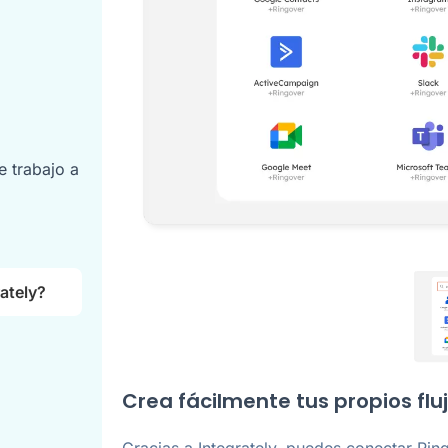
e trabajo a
ately?
Crea fácilmente tus propios flu
Gracias a Integrately, puedes conectar Rin