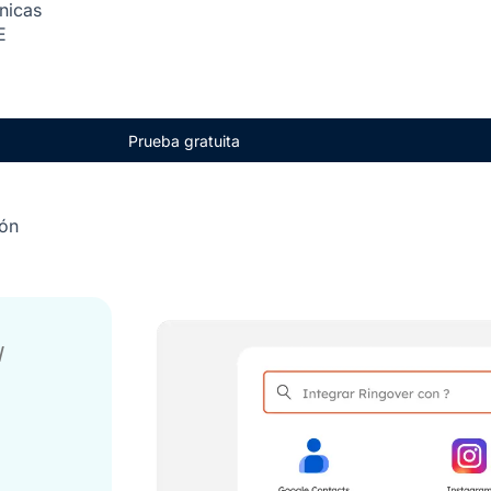
ónicas
E
Prueba gratuita
ión
/