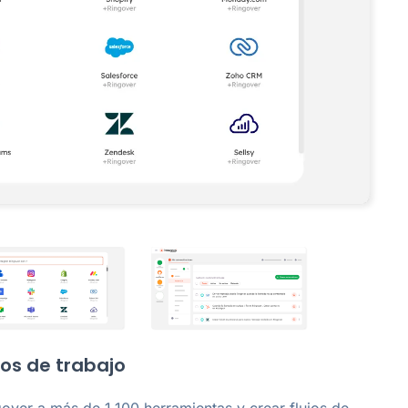
jos de trabajo
gover a más de 1.100 herramientas y crear flujos de