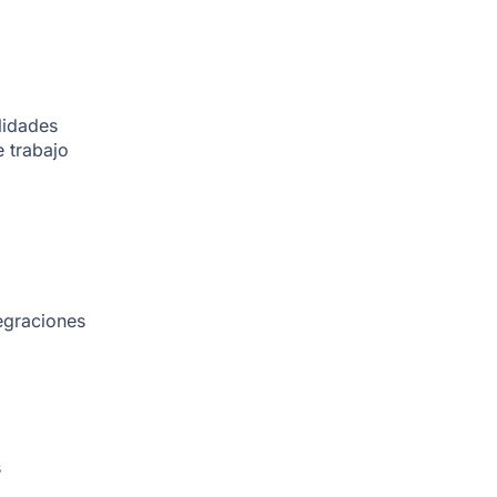
lidades
 trabajo
egraciones
s