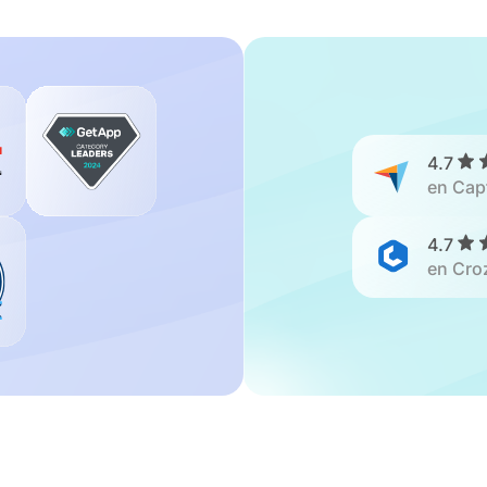
4.7
en Cap
4.7
en Cro