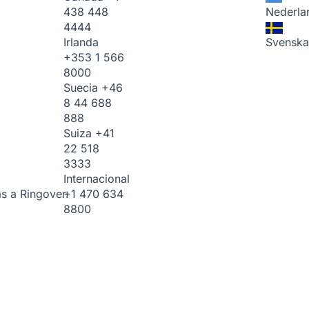
438 448
Nederla
4444
Irlanda
Svenska
+353 1 566
8000
Suecia
+46
8 44 688
888
Suiza
+41
22 518
3333
Internacional
+1 470 634
s a Ringover.
8800