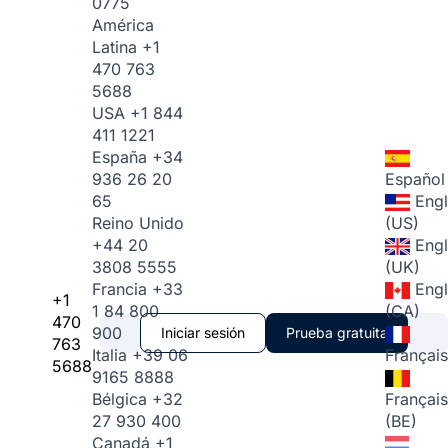
0775
América
Latina
+1
470 763
5688
USA
+1 844
411 1221
España
+34
936 26 20
Español
65
Engl
Reino Unido
(US)
+44 20
Engl
3808 5555
(UK)
Francia
+33
Engl
+1
1 84 800
(CA)
470
900
Iniciar sesión
Prueba gratuita
763
Italia
+39 06
Français
5688
9165 8888
Bélgica
+32
Français
27 930 400
(BE)
Canadá
+1