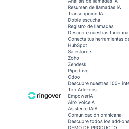
Análisis de llamadas
IA
Resumen de llamadas
IA
Transcripción
IA
Doble escucha
Registro de llamadas
Descubre nuestras funciona
Conecta tus herramientas de
HubSpot
Salesforce
Zoho
Zendesk
Pipedrive
Odoo
Descubre nuestras 100+ int
Top Add-ons
Empower
IA
Airo Voice
IA
Asistente IA
IA
Comunicación omnicanal
Descubre todos los add‑on
DEMO DE PRODUCTO