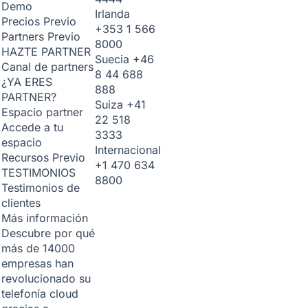
Demo
Irlanda
Precios
Previo
+353 1 566
Partners
Previo
8000
HAZTE PARTNER
Suecia
+46
Canal de partners
8 44 688
¿YA ERES
888
PARTNER?
Suiza
+41
Espacio partner
22 518
Accede a tu
3333
espacio
Internacional
Recursos
Previo
+1 470 634
TESTIMONIOS
8800
Testimonios de
clientes
Más información
Descubre por qué
más de 14000
empresas han
revolucionado su
telefonía cloud