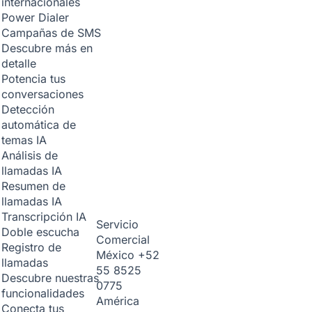
internacionales
Power Dialer
Campañas de SMS
Descubre más en
detalle
Potencia tus
conversaciones
Detección
automática de
temas
IA
Análisis de
llamadas
IA
Resumen de
llamadas
IA
Transcripción
IA
Servicio
Doble escucha
Comercial
Registro de
México
+52
llamadas
55 8525
Descubre nuestras
0775
funcionalidades
América
Conecta tus