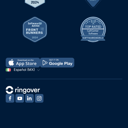
Español (MX)
‍
‍
‍
‍