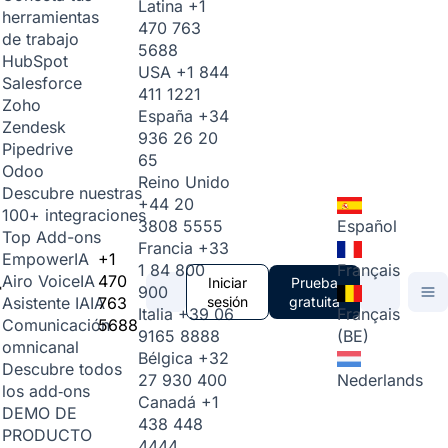
Latina
+1
herramientas
470 763
de trabajo
5688
HubSpot
USA
+1 844
Salesforce
411 1221
Zoho
España
+34
Zendesk
936 26 20
Pipedrive
65
Odoo
Reino Unido
Descubre nuestras
+44 20
100+ integraciones
3808 5555
Español
Top Add-ons
Francia
+33
+1
Empower
IA
1 84 800
Français
470
Airo Voice
IA
Iniciar
Prueba
900
763
sesión
gratuita
Asistente IA
IA
Italia
+39 06
Français
5688
Comunicación
9165 8888
(BE)
omnicanal
Bélgica
+32
Descubre todos
27 930 400
Nederlands
los add‑ons
Canadá
+1
DEMO DE
438 448
PRODUCTO
4444