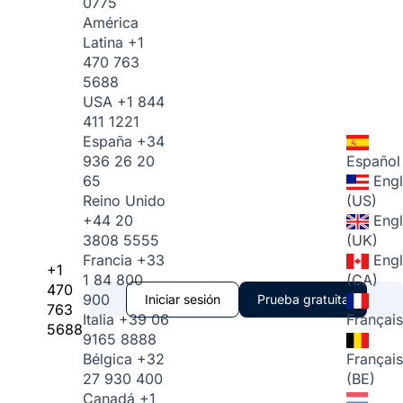
0775
América
Latina
+1
470 763
5688
USA
+1 844
411 1221
España
+34
936 26 20
Español
65
Engl
Reino Unido
(US)
+44 20
Engl
3808 5555
(UK)
Francia
+33
Engl
+1
1 84 800
(CA)
470
900
Iniciar sesión
Prueba gratuita
763
Italia
+39 06
Français
5688
9165 8888
Bélgica
+32
Français
27 930 400
(BE)
Canadá
+1