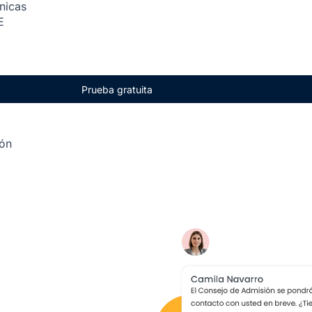
ónicas
E
Prueba gratuita
ión