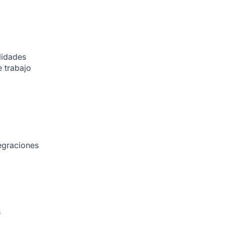
lidades
 trabajo
egraciones
s