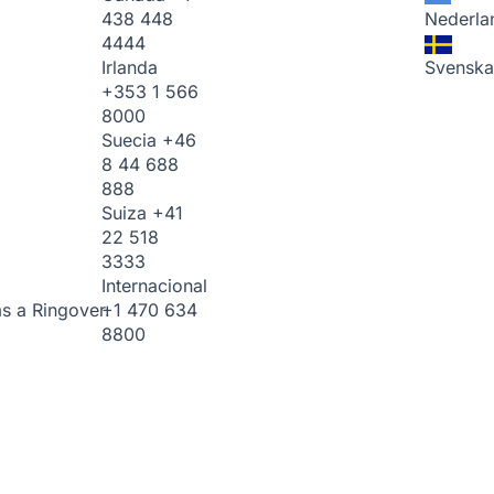
438 448
Nederla
4444
Irlanda
Svenska
+353 1 566
8000
Suecia
+46
8 44 688
888
Suiza
+41
22 518
3333
Internacional
+1 470 634
s a Ringover.
8800