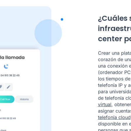
¿Cuáles 
infraest
center p
Crear una plat
corazón de una
una conexión e
(ordenador PC 
los tiempos de 
telefonía IP y 
para universida
de telefonía c
virtual
, obtener
asignar cuenta
telefonía cloud
disponible en e
personas que 