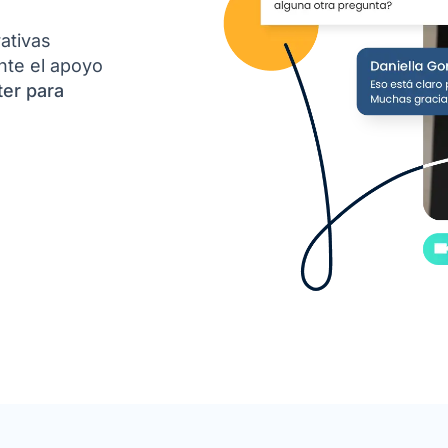
rativas
nte el apoyo
ter para