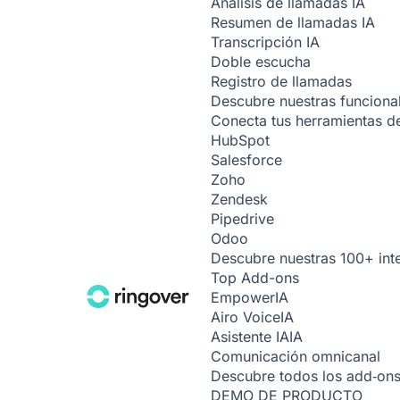
Análisis de llamadas
IA
Resumen de llamadas
IA
Transcripción
IA
Doble escucha
Registro de llamadas
Descubre nuestras funciona
Conecta tus herramientas de
HubSpot
Salesforce
Zoho
Zendesk
Pipedrive
Odoo
Descubre nuestras 100+ int
Top Add-ons
Empower
IA
Airo Voice
IA
Asistente IA
IA
Comunicación omnicanal
Descubre todos los add‑on
DEMO DE PRODUCTO